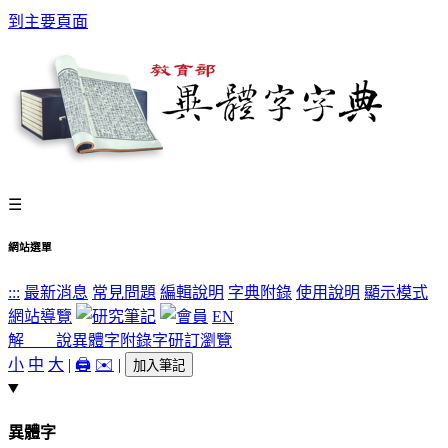
到主要頁面
☰
網站選單
:::
最新消息
常見問題
編輯說明
字典附錄
使用說明
顯示模式
網站導覽
EN
解 說
異體字
附錄字
研訂瀏覽
小
中
大
|
🖨️
✉️
|
加入筆記
異體字