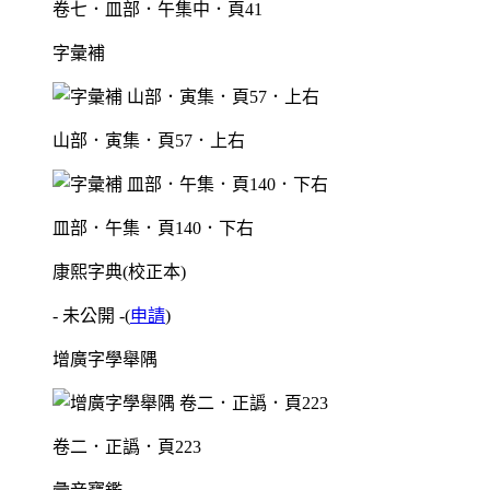
卷七．皿部．午集中．頁41
字彙補
山部．寅集．頁57．上右
皿部．午集．頁140．下右
康熙字典(校正本)
- 未公開 -
(
申請
)
增廣字學舉隅
卷二．正譌．頁223