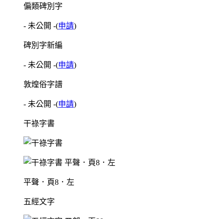
偏類碑別字
- 未公開 -
(
申請
)
碑別字新編
- 未公開 -
(
申請
)
敦煌俗字譜
- 未公開 -
(
申請
)
干祿字書
平聲．頁8．左
五經文字