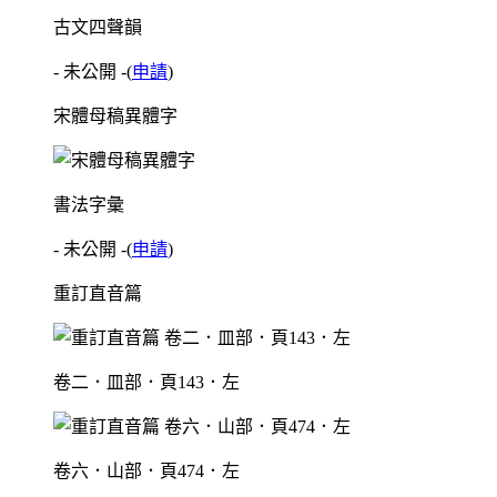
古文四聲韻
- 未公開 -
(
申請
)
宋體母稿異體字
書法字彙
- 未公開 -
(
申請
)
重訂直音篇
卷二．皿部．頁143．左
卷六．山部．頁474．左