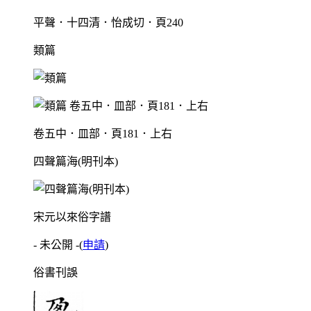
平聲．十四清．怡成切．頁240
類篇
卷五中．皿部．頁181．上右
四聲篇海(明刊本)
宋元以來俗字譜
- 未公開 -
(
申請
)
俗書刊誤