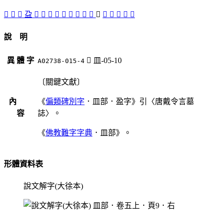
󳸦
𡺡
󳸚
盁
󳸙
󳸝
󳸢
󱖣
󳸡
󳸣
󳸘
󳸜
󳸛
󳸥
󳸗
󳸞
󳸠
󳸤
󳸟
說 明
異 體 字
󳸥
皿-05-10
A02738-015-4
〔關鍵文獻〕
內
《
偏類碑別字
．皿部．盈字》引〈唐戴令言墓
容
誌〉。
《
佛教難字字典
．皿部》。
形體資料表
說文解字(大徐本)