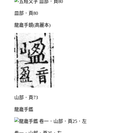
皿部．頁80
龍龕手鏡(高麗本)
山部．頁73
龍龕手鑑