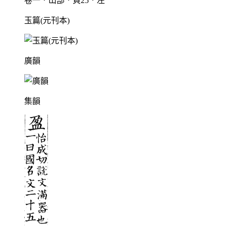
卷一．山部．頁25．左
玉篇(元刊本)
廣韻
集韻