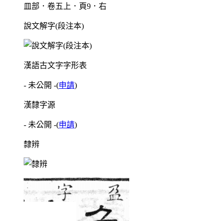
皿部．卷五上．頁9．右
說文解字(段注本)
漢語古文字字形表
- 未公開 -
(
申請
)
漢隸字源
- 未公開 -
(
申請
)
隸辨