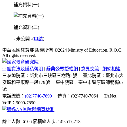
補充資料(一)
補充資料(二)
- 未公開 -
(
申請
)
中華民國教育部 版權所有 ©2024 Ministry of Education, R.O.C.
All rights reserved.
:::
個資法及隱私聲明
|
辭典公眾授權網
|
意見交流
|
網網相連
三峽總院區：新北市三峽區三樹路2號
臺北院區：臺北市大
安區和平東路一段179號
臺中院區：臺中市豐原區師範街67
號
電話總機：
(02)7740-7890
傳真：(02)7740-7064
TANet
VoIP：9009-7890
線上人數: 6166
累積總人次: 149,517,718