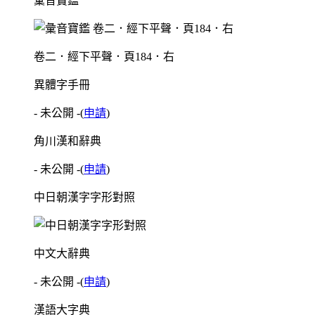
彙音寶鑑
卷二．經下平聲．頁184．右
異體字手冊
- 未公開 -
(
申請
)
角川漢和辭典
- 未公開 -
(
申請
)
中日朝漢字字形對照
中文大辭典
- 未公開 -
(
申請
)
漢語大字典