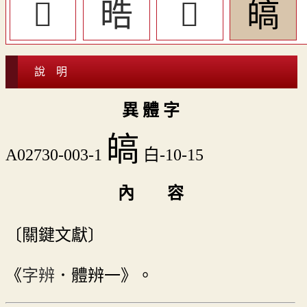
󳷢
晧
󳷡
皜
說 明
異 體 字
皜
A02730-003-1
白-10-15
內 容
〔關鍵文獻〕
《
字辨
．體辨一》。