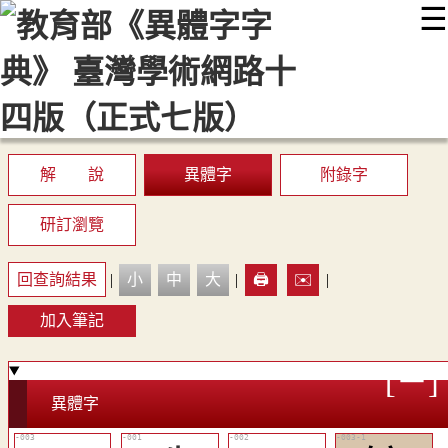
☰
:::
最新消息
常見問題
編輯說明
字典附錄
使用說明
顯示模式
網站導覽
EN
解 說
異體字
附錄字
研訂瀏覽
回查詢結果
|
小
中
大
|
🖨️
✉️
|
加入筆記
異體字