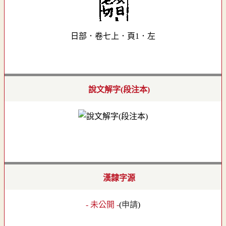
日部．卷七上．頁1．左
說文解字(段注本)
漢隸字源
- 未公開 -
(
申請
)