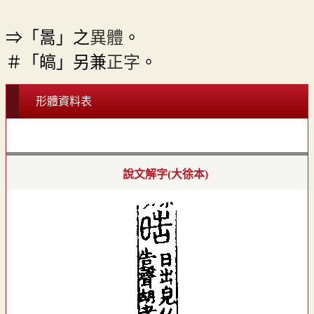
⇒「暠」之
異體
。
＃「皜」另兼
正字
。
形體資料表
說文解字(大徐本)