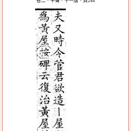
卷二．平聲．十一唐．頁244