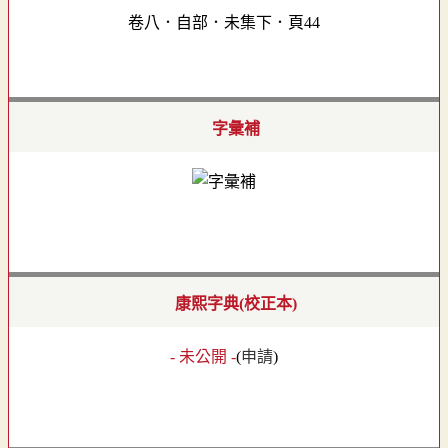
卷八．自部．未集下．頁44
字彙補
康熙字典(校正本)
- 未公開 -
(
申請
)