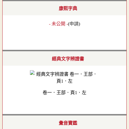
康熙字典
- 未公開 -
(
申請
)
經典文字辨證書
卷一．王部．頁1．左
彙音寶鑑