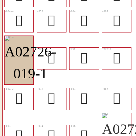
󳷑
󳷙
𤽙
𤽚
𤽧
󳷕
󳷐
󳷏
󳷗
𦤃
𦤍
𦤐
󳷔
󳷖