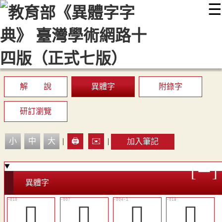
☰
:::
最新消息
常見問題
編輯說明
字典附錄
使用說明
顯示模式
網站導覽
EN
解 說
異體字
附錄字
研訂瀏覽
小
中
大
|
🖨️
✉️
|
加入筆記
異體字
󳷓
󳷒
󳷎
󳷘