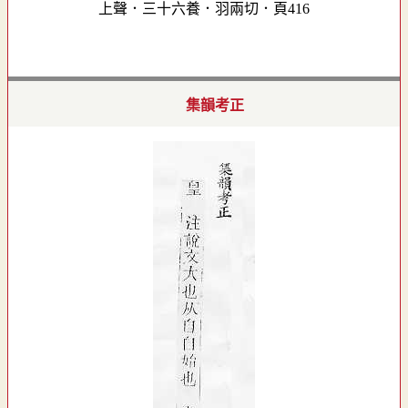
上聲．三十六養．羽兩切．頁416
集韻考正