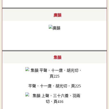
廣韻
集韻
平聲．十一唐．胡光切．頁225