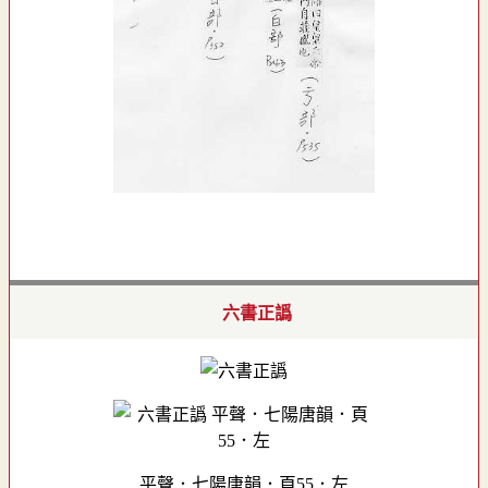
六書正譌
平聲．七陽唐韻．頁55．左