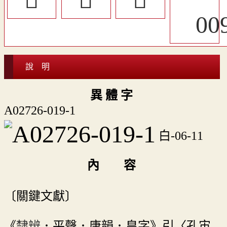
說 明
異 體 字
A02726-019-1
白-06-11
內 容
〔關鍵文獻〕
《
隸辨
．平聲．唐韻．皇字》引〈孔宙