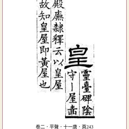
卷二．平聲．十一唐．頁243