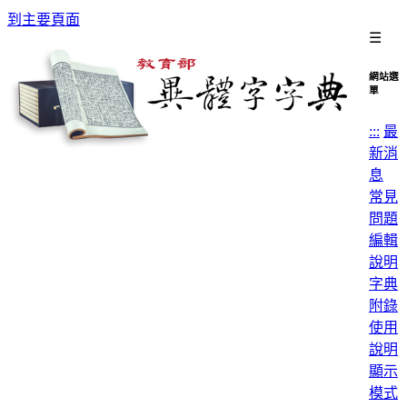
到主要頁面
☰
網站選
單
:::
最
新消
息
常見
問題
編輯
說明
字典
附錄
使用
說明
顯示
模式