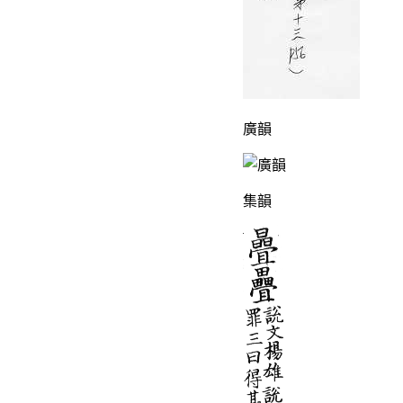
廣韻
集韻