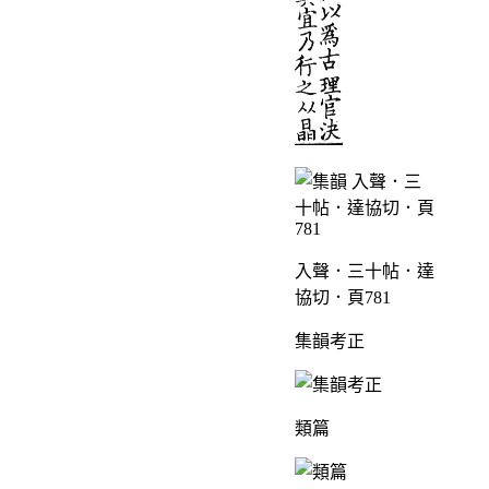
入聲．三十帖．達
協切．頁781
集韻考正
類篇