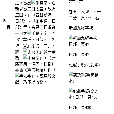
之。從晶
。亡
新以從三日太盛，改為
卷五．入聲．三十
三田。」《四聲篇海．
二洽．頁777．右
內
日部》、《正字通．日
容
部》等，皆見三日省為
新加九經字樣
一日之
字，而
《字彙補．日部》，則
取「冝」應從「宀」，
將「
」多一筆
日部．頁47
為「
」，《康
熙字典．備考．日部》
龍龕手鏡(高麗本)
亦據《篇海類編》作「
」，既見於文
獻，乃予以收錄。
日部．頁430