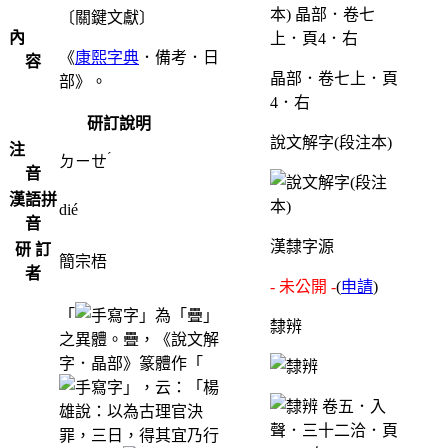
〔關鍵文獻〕
內
《
康熙字典
．備考．日
容
晶部．卷七上．頁
部》。
4．右
研訂說明
說文解字(段注本)
注
ˊ
ㄉㄧㄝ
音
漢語拼
dié
音
漢隸字源
研 訂
簡宗梧
者
- 未公開 -
(
申請
)
「
」為「疊」
隸辨
之異體。疊，《說文解
字．晶部》篆體作「
」，云：「楊
雄說：以為古理官決
罪，三日，得其宜乃行