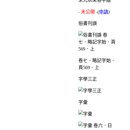
宋元以來俗字譜
- 未公開 -
(
申請
)
俗書刊誤
卷七．略記字始．
頁569．上
字學三正
字彙