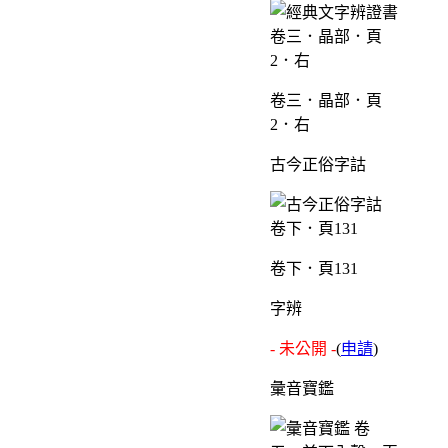
卷三．晶部．頁
2．右
古今正俗字詁
卷下．頁131
字辨
- 未公開 -
(
申請
)
彙音寶鑑