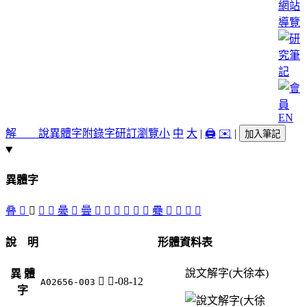
網站
導覽
EN
解 說
異體字
附錄字
研訂瀏覽
小
中
大
|
🖨️
✉️
|
加入筆記
異體字
叠
󳲣
𣈍
󳲜
󳲤
㬪
󳲡
曡
󳲠
󳲚
𣆹
󳲙
󳲟
󳲝
疉
𤴁
󳲛
󳲞
󳲢
說 明
形體資料表
說文解字(大徐本)
異 體
𣈍
日-08-12
A02656-003
字