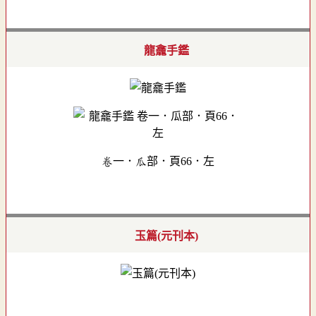
龍龕手鑑
卷一．瓜部．頁66．左
玉篇(元刊本)