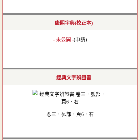
康熙字典(校正本)
- 未公開 -
(
申請
)
經典文字辨證書
卷三．瓠部．頁6．右