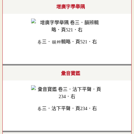
增廣字學舉隅
卷三．韻辨輯略．頁521．右
彙音寶鑑
卷三．沽下平聲．頁234．右