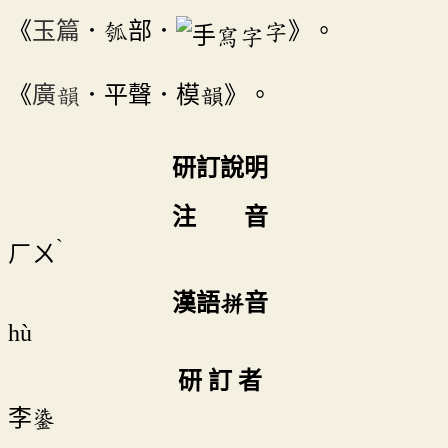
《
玉篇
．瓠部．
字》。
《
廣韻
．平聲．模韻》。
研訂說明
注 音
ˋ
ㄏㄨ
漢語拼音
hù
研 訂 者
李鍌