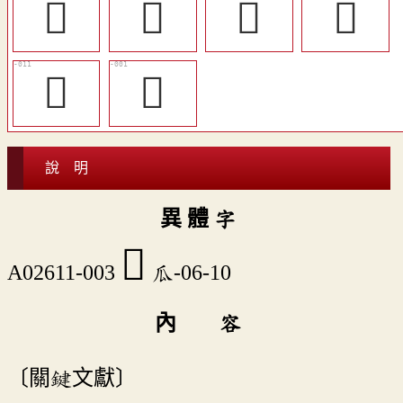
󳮋
󳮉
󳮈
󳮆
󳮊
𤬗
說 明
異 體 字
󳮄
A02611-003
瓜-06-10
內 容
〔關鍵文獻〕