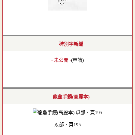
碑別字新編
- 未公開 -
(
申請
)
龍龕手鏡(高麗本)
瓜部．頁195