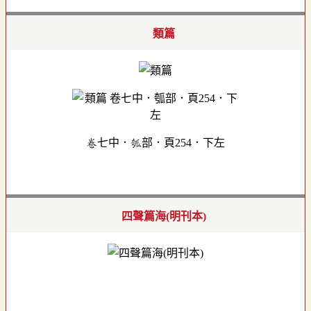
類篇
卷七中．瓠部．頁254．下左
四聲篇海(明刊本)