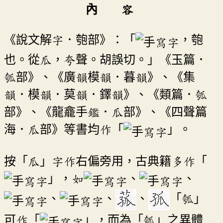
內 容
《說文解字．匏部》：「
，匏
也。從瓜，夸聲。胡誤切。」《玉篇．
瓠部》、《廣韻模韻．暮韻》、《集
韻．模韻．莫韻．鐸韻》、《類篇．瓠
部》、《龍龕手鑑．瓜部》、《四聲篇
海．瓜部》等書均作「
」。
按「瓜」字作右偏旁用，古典籍多作「
」，如
、
、
、
、
、
「瓠」
可作「
」，而為「瓠」之異體