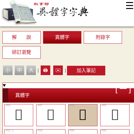
☰
:::
最新消息
常見問題
編輯說明
字典附錄
使用說明
顯示模式
網站導覽
EN
解 說
異體字
附錄字
研訂瀏覽
小
中
大
|
🖨️
✉️
|
加入筆記
異體字
󳮅
󳮇
󳮄
󳮃