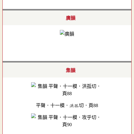
廣韻
集韻
平聲．十一模．洪孤切．頁88