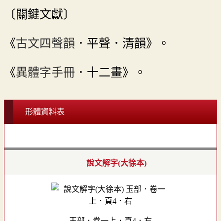
〔關鍵文獻〕
《
古文四聲韻
．平聲．清韻》。
《
異體字手冊
．十二畫》。
形體資料表
說文解字(大徐本)
玉部．卷一上．頁4．右