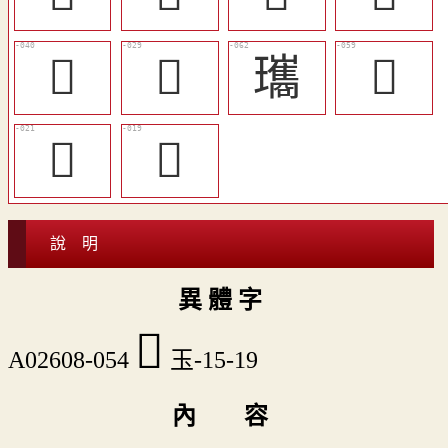
󳭧
󳭝
瓗
󳭹
󳭕
󳭓
說 明
異 體 字
󳭵
A02608-054
玉-15-19
內 容