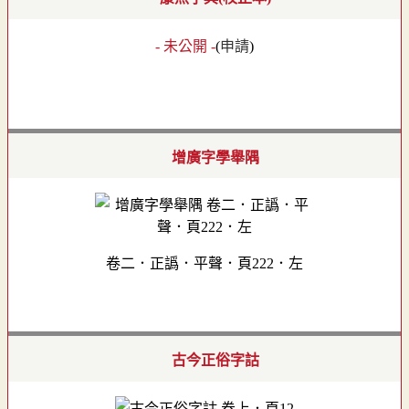
- 未公開 -
(
申請
)
增廣字學舉隅
卷二．正譌．平聲．頁222．左
古今正俗字詁