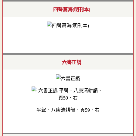
四聲篇海(明刊本)
六書正譌
平聲．八庚清耕韻．頁59．右