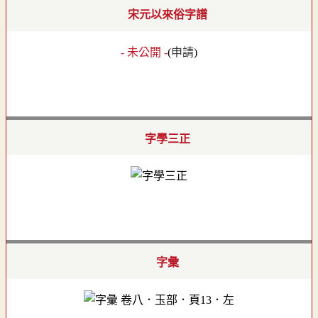
宋元以來俗字譜
- 未公開 -
(
申請
)
字學三正
字彙