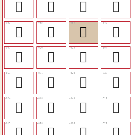
󳭩
󳭻
󳭈
󳭅
󳭡
󳭶
󳭵
󳭭
󳭮
󳭞
󳭎
󳭇
󳭴
󳭲
󳭔
󳭬
󳭘
󳭯
󳭪
󳭐
󳭏
󳭒
󳭆
󳭛