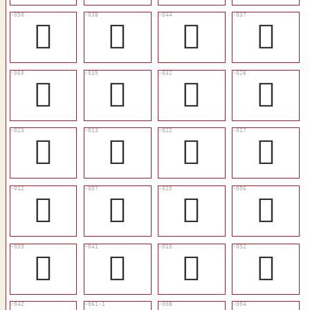
󳭱
󳭥
󳭫
󳭤
󳭺
󳭣
󳭠
󳭜
󳭗
󳭍
󳭖
󳭑
󳭌
󳭸
󳭙
󳭷
󳭦
󳭨
󳭊
󳭳