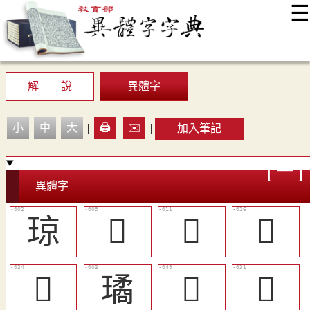
☰
:::
最新消息
常見問題
編輯說明
字典附錄
使用說明
顯示模式
網站導覽
EN
解 說
異體字
小
中
大
|
🖨️
✉️
|
加入筆記
異體字
琼
󳭉
󳭋
󳭚
󳭢
璚
󳭰
󳭟