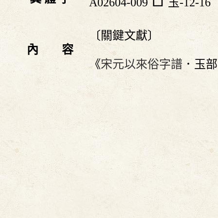
A02604-009
玉-12-16
〔關鍵文獻〕
內 容
《
宋元以來俗字譜
．玉部