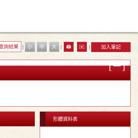
查詢結果
|
小
中
大
|
🖨️
✉️
|
加入筆記
形體資料表