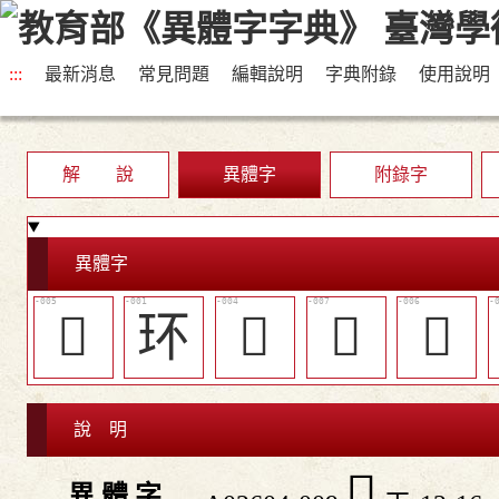
:::
最新消息
常見問題
編輯說明
字典附錄
使用說明
解 說
異體字
附錄字
異體字
󳬪
环
𤧖
󳬬
󳬫
說 明
󳬮
異 體 字