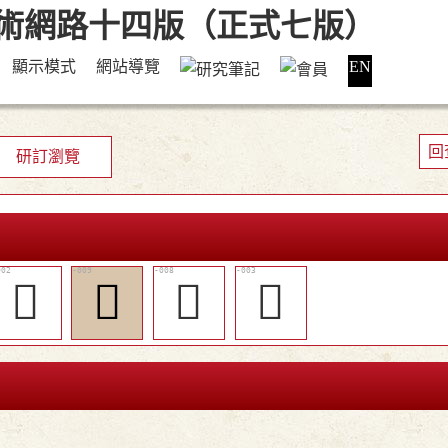
顯示模式
網站導覽
EN
回
研訂瀏覽
𤨔
󳬮
󳬭
𤪹