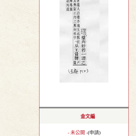
金文編
- 未公開 -
(
申請
)