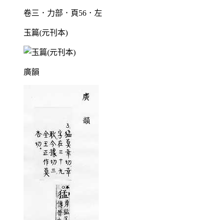
卷三．力部．頁56．左
玉篇(元刊本)
廣韻