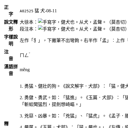
正
猛
犬-08-11
A02525
字
說文釋
大徐本：
，健犬也。从犬，孟聲。（莫杏切
形
段注本：
，健犬也。从犬，孟聲。（莫杏切
字樣說
左作「犭」，下撇筆不出彎鉤。右半作「孟」︰上作
明
注
ˇ
ㄇㄥ
音
漢語拼
měng
音
1. 勇猛、健壯的狗。《說文解字．犬部》：「猛，健
2. 勇健、勇武。如：「猛進」。《玉篇．犬部》：
「斬蛟聞猛烈，提劍想崎嶇。」
3. 兇惡、凶暴。如：「兇猛」、「猛虎」。《孟子
釋
4. 嚴厲。《玉篇．犬部》：「猛，嚴也。」《左傳