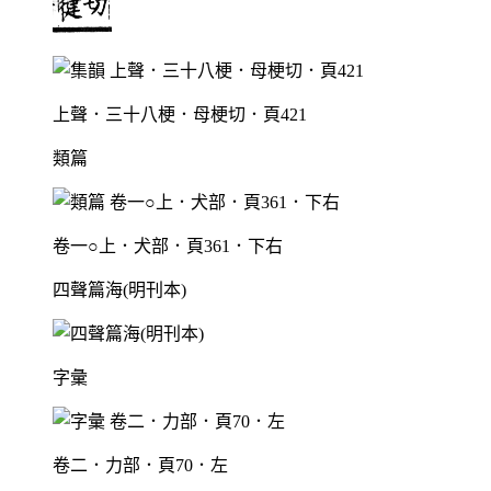
上聲．三十八梗．母梗切．頁421
類篇
卷一○上．犬部．頁361．下右
四聲篇海(明刊本)
字彙
卷二．力部．頁70．左