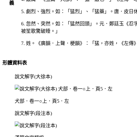
義
5. 劇烈、強烈。如：「猛烈」、「猛藥」。唐．皮
6. 忽然、突然。如：「猛然回頭」。元．鄭廷玉《
被笙歌驚破睡。」
7. 姓。《廣韻．上聲．梗韻》：「猛，亦姓，《左傳
形體資料表
說文解字(大徐本)
犬部．卷一○上．頁5．左
說文解字(段注本)