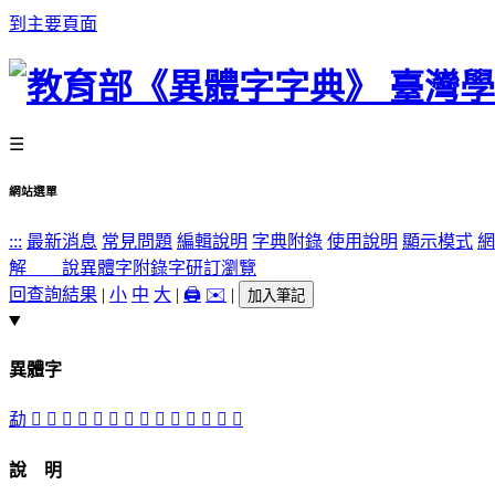
到主要頁面
☰
網站選單
:::
最新消息
常見問題
編輯說明
字典附錄
使用說明
顯示模式
網
解 說
異體字
附錄字
研訂瀏覽
回查詢結果
|
小
中
大
|
🖨️
✉️
|
加入筆記
異體字
勐
𠩜
󳦟
󳦕
󳦘
󳦖
󳦛
󳦜
󳦓
󳦗
󳦔
󳦙
󳦚
󳦞
󳦝
說 明