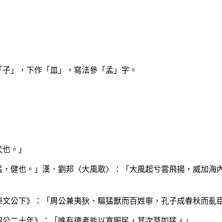
）
）
「子」，下作「皿」，寫法參「孟」字。
犬也。」
「猛，健也。」漢．劉邦〈大風歌〉：「大風起兮雲飛揚，威加
．滕文公下》：「周公兼夷狄、驅猛獸而百姓寧，孔子成春秋而
．昭公二十年》：「唯有德者能以寬服民，其次莫如猛。」