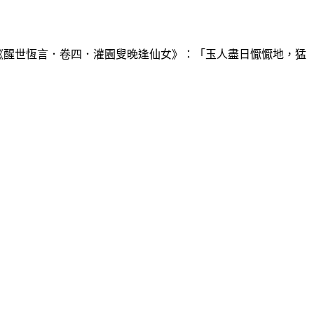
」《醒世恆言．卷四．灌園叟晚逢仙女》：「玉人盡日懨懨地，猛