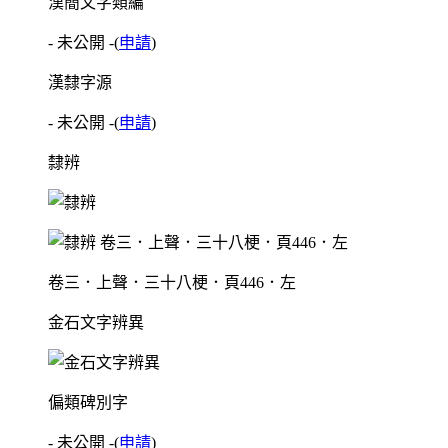
漢簡文字類編
- 未公開 -
(
申請
)
漢隸字源
- 未公開 -
(
申請
)
隸辨
卷三．上聲．三十八梗．頁446．左
金石文字辨異
偏類碑別字
- 未公開 -
(
申請
)