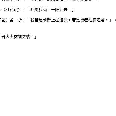
日休〈桃花賦〉：「狂風猛雨，一陣紅去。」
忍字記》第一折：「我若是前街上猛撞見，若是後巷裡廝逢著。
》晉大夫猛獲之後。」