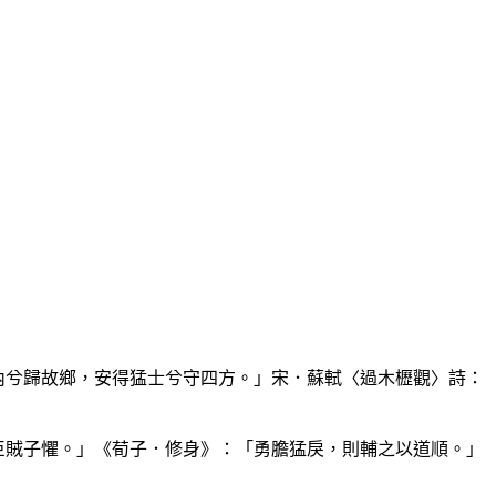
海內兮歸故鄉，安得猛士兮守四方。」宋．蘇軾〈過木櫪觀〉詩：
亂臣賊子懼。」《荀子．修身》：「勇膽猛戾，則輔之以道順。」