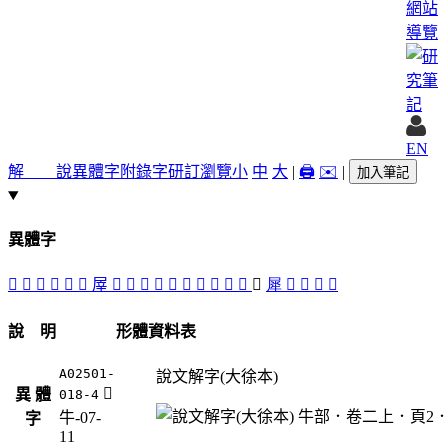
網站
導覽
EN
解 說
異體字
附錄字
研訂瀏覽
小
中
大
|
🖨️
✉️
|
加入筆記
異體字
󳤰
󳤴
󳤻
󳤱
󳥁
󳤺
屖
󳤾
󳤳
󳤽
󳤷
󳤲
󳤯
󳤶
󳤹
󳤸
󳤵
󳤿
犀
󳥀
𤚌
󳤼
󳤮
說 明
形體資料表
A02501-
說文解字(大徐本)
󳤿
異 體
018-4
牛-07-
字
11