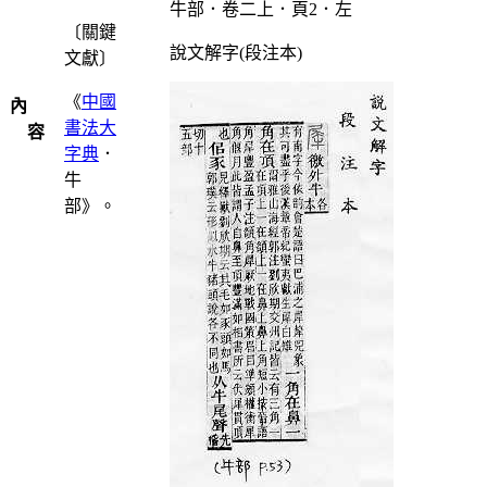
牛部．卷二上．頁2．左
〔關鍵
說文解字(段注本)
文獻〕
《
中國
內
書法大
容
字典
．
牛
部》。