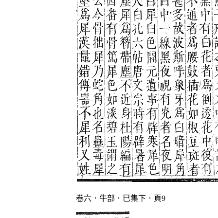
卷六．牛部．巳集下．頁9