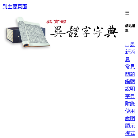
到主要頁面
☰
網站選
單
:::
最
新消
息
常見
問題
編輯
說明
字典
附錄
使用
說明
顯示
模式