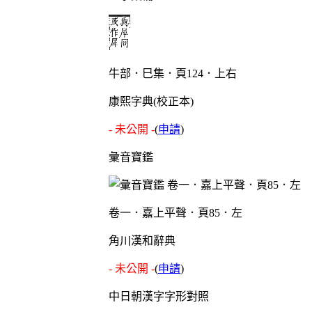
牛部．巳集．頁124．上右
康熙字典(校正本)
- 未公開 -
(
申請
)
彙音寶鑑
卷一．嘉上平聲．頁85．左
角川漢和辭典
- 未公開 -
(
申請
)
中日朝漢字字形對照