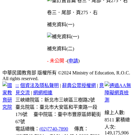
卷三．尾部．頁275．右
補充資料(一)
補充資料(二)
- 未公開 -
(
申請
)
中華民國教育部 版權所有 ©2024 Ministry of Education, R.O.C.
All rights reserved.
:::
個資法及隱私聲明
|
辭典公眾授權網
|
意
見交流
|
網網相連
三峽總院區：新北市三峽區三樹路2號
臺北院區：臺北市大安區和平東路一段
線上人數:
179號
臺中院區：臺中市豐原區師範街
8511
累積總
67號
人次:
電話總機：
(02)7740-7890
傳真：
149,175,906