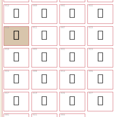
󳢀
󳡼
𠙠
󳢒
󳢏
󳡾
󳡺
󳢌
󳢃
𡙁
󷕆
󳢊
󳢋
󳡻
󳢁
󳡹
󳢄
󳢆
󳢍
󳢎