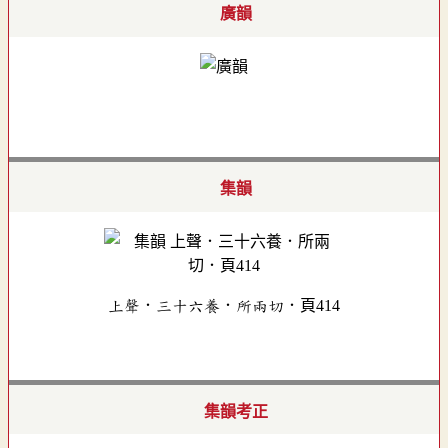
廣韻
集韻
上聲．三十六養．所兩切．頁414
集韻考正