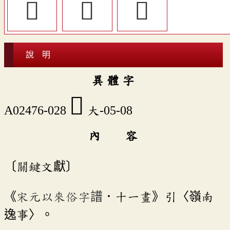
𤕤
󳢈
𠎛
說 明
異 體 字
󳢏
A02476-028
大-05-08
內 容
〔關鍵文獻〕
《
宋元以來俗字譜
．十一畫》引〈嶺南
逸事〉。