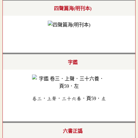
四聲篇海(明刊本)
字鑑
卷三．上聲．三十六養．頁59．左
六書正譌