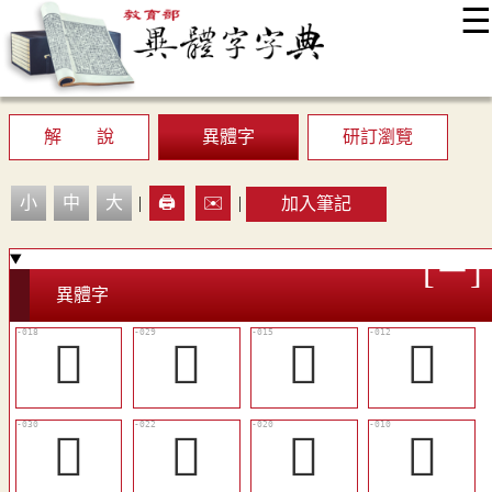
☰
:::
最新消息
常見問題
編輯說明
字典附錄
使用說明
顯示模式
網站導覽
EN
解 說
異體字
研訂瀏覽
小
中
大
|
🖨️
✉️
|
加入筆記
異體字
󷄘
󳚷
󳢂
󳡿
󳢑
󳢉
󳢇
󳡽