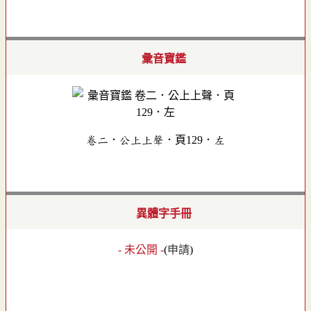
彙音寶鑑
卷二．公上上聲．頁129．左
異體字手冊
- 未公開 -
(
申請
)