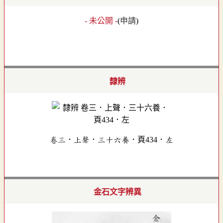
- 未公開 -
(
申請
)
隸辨
卷三．上聲．三十六養．頁434．左
金石文字辨異