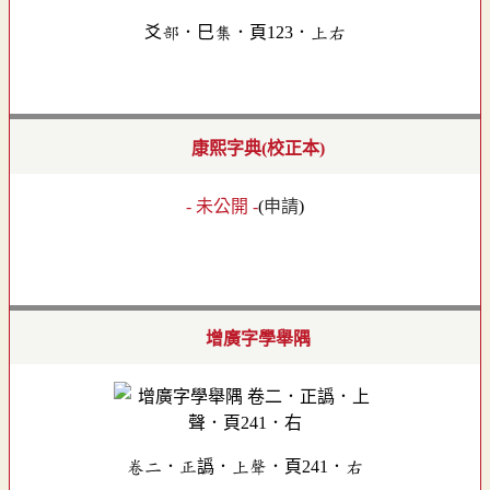
爻部．巳集．頁123．上右
康熙字典(校正本)
- 未公開 -
(
申請
)
增廣字學舉隅
卷二．正譌．上聲．頁241．右