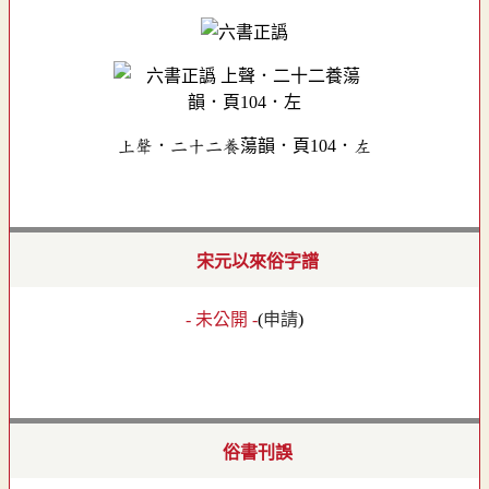
上聲．二十二養蕩韻．頁104．左
宋元以來俗字譜
- 未公開 -
(
申請
)
俗書刊誤