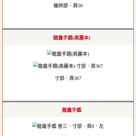
雜辨部．頁50
龍龕手鏡(高麗本)
寸部．頁367
龍龕手鑑