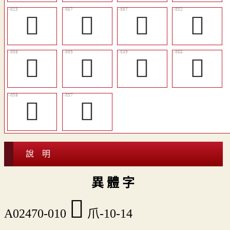
𩰦
󳡲
𩰥
󳡧
𩰧
𩰨
󳡤
󳡱
󳡫
󳡪
說 明
異 體 字
󳡋
A02470-010
爪-10-14