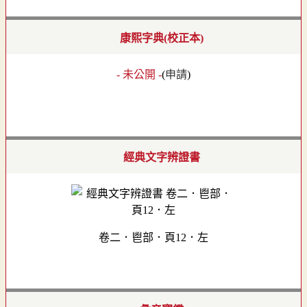
康熙字典(校正本)
- 未公開 -
(
申請
)
經典文字辨證書
卷二．鬯部．頁12．左