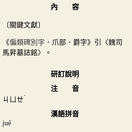
內 容
〔關鍵文獻〕
《
偏類碑別字
．爪部．爵字》引〈魏司
馬昇墓誌銘〉。
研訂說明
注 音
ˊ
ㄐㄩㄝ
漢語拼音
jué