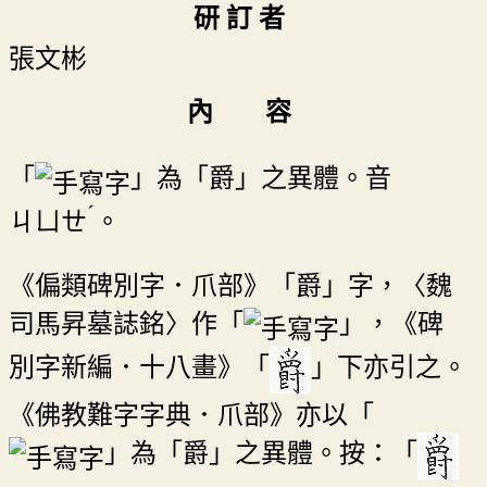
研 訂 者
張文彬
內 容
「
」為「爵」之異體。音
ˊ
ㄐㄩㄝ
。
《偏類碑別字．爪部》「爵」字，〈魏
司馬昇墓誌銘〉作「
」，《碑
別字新編．十八畫》「
」下亦引之。
《佛教難字字典．爪部》亦以「
」為「爵」之異體。按：「