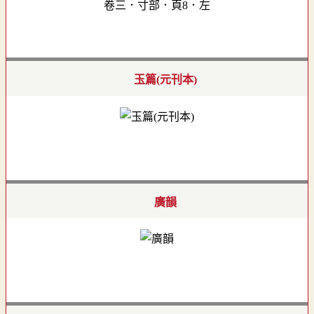
卷三．寸部．頁8．左
玉篇(元刊本)
廣韻