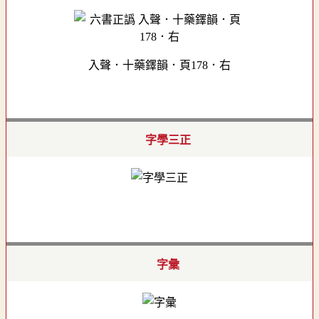
入聲．十藥鐸韻．頁178．右
字學三正
字彙