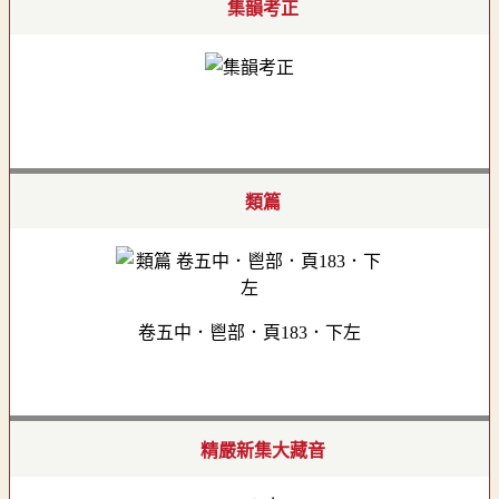
集韻考正
類篇
卷五中．鬯部．頁183．下左
精嚴新集大藏音