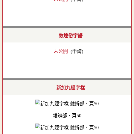
敦煌俗字譜
- 未公開 -
(
申請
)
新加九經字樣
雜辨部．頁50