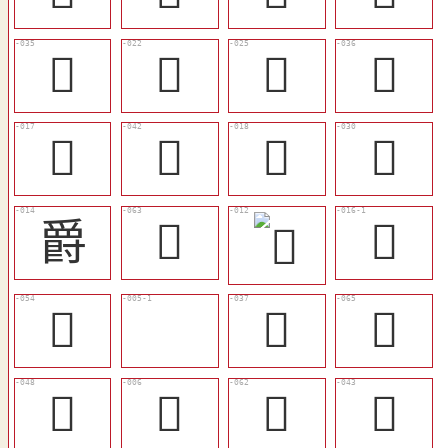
󳡚
󳡏
󳡒
󳡛
󳡍
󳡡
󳡎
󳡕
爵
󳡮
𥥼
󳡩
𥥼
󳡜
󳡰
󳡣
𩰣
󳡭
󳡢