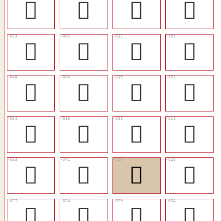
𠕢
󳡥
𠙘
󳡬
󳡨
𡬠
󳡗
𡭌
󳡟
𠋓
󳡞
󳡦
󳡙
󳡝
󳡖
󳡌
󳡘
󳡠
󳡋
󳡐
󳡓
󳡑
󳡔
󳡯