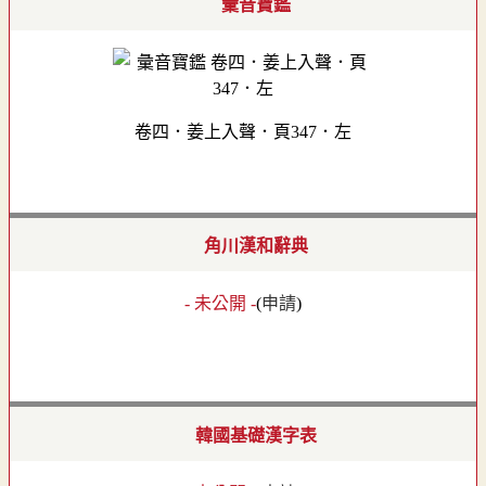
彙音寶鑑
卷四．姜上入聲．頁347．左
角川漢和辭典
- 未公開 -
(
申請
)
韓國基礎漢字表