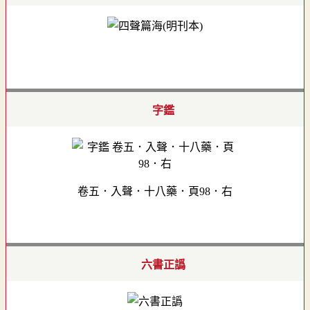
字鑑
卷五．入聲．十八藥．頁98．右
六書正譌