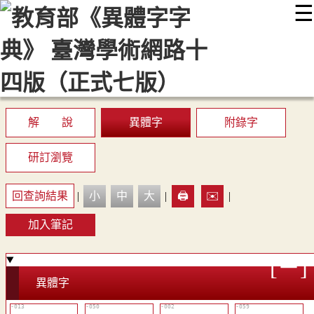
☰
:::
最新消息
常見問題
編輯說明
字典附錄
使用說明
顯示模式
網站導覽
EN
解 說
異體字
附錄字
研訂瀏覽
回查詢結果
|
小
中
大
|
🖨️
✉️
|
加入筆記
異體字