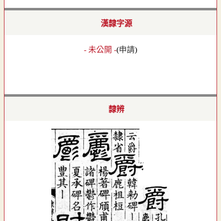
漢隸字源
- 未公開 -
(
申請
)
隸辨