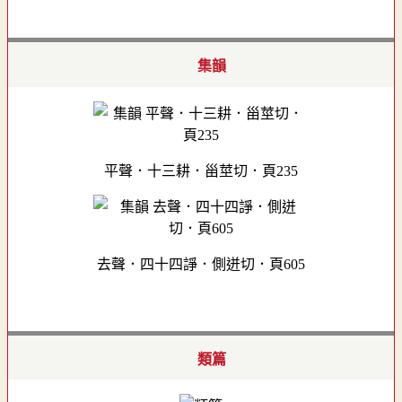
集韻
平聲．十三耕．甾莖切．頁235
去聲．四十四諍．側迸切．頁605
類篇