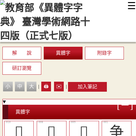
☰
:::
最新消息
常見問題
編輯說明
字典附錄
使用說明
顯示模式
網站導覽
EN
解 說
異體字
附錄字
研訂瀏覽
小
中
大
|
🖨️
✉️
|
加入筆記
異體字
󳠺
󳠸
󳠹
争