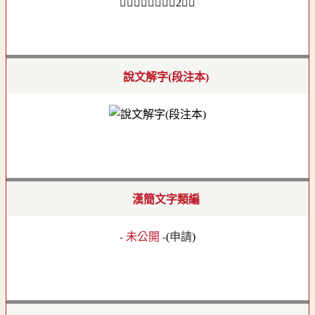
𠬪部．卷四下．頁2．左
說文解字(段注本)
漢簡文字類編
- 未公開 -
(
申請
)