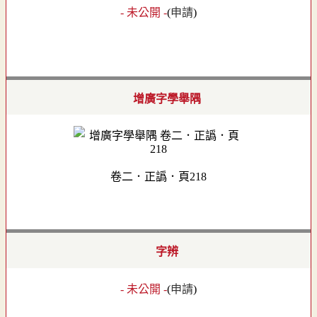
- 未公開 -
(
申請
)
增廣字學舉隅
卷二．正譌．頁218
字辨
- 未公開 -
(
申請
)