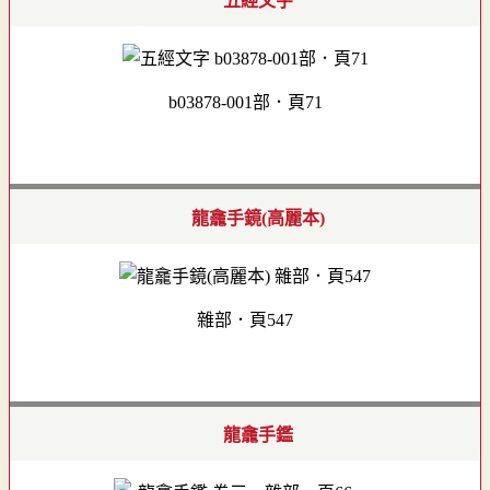
五經文字
b03878-001部．頁71
龍龕手鏡(高麗本)
雜部．頁547
龍龕手鑑