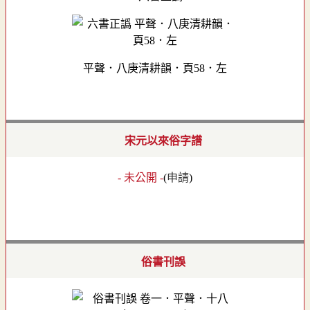
平聲．八庚清耕韻．頁58．左
宋元以來俗字譜
- 未公開 -
(
申請
)
俗書刊誤