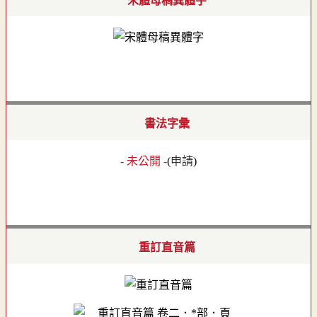
宋體母稿異體字
書法字彙
- 未公開 -
(
申請
)
重訂直音篇