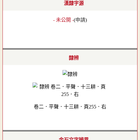
漢隸字源
- 未公開 -
(
申請
)
隸辨
卷二．平聲．十三耕．頁255．右
金石文字辨異