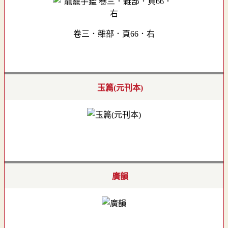
卷三．雜部．頁66．右
玉篇(元刊本)
廣韻