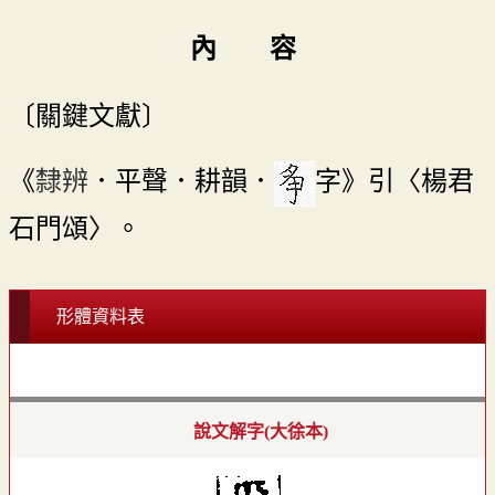
內 容
〔關鍵文獻〕
《
隸辨
．平聲．耕韻．
字》引〈楊君
石門頌〉。
形體資料表
說文解字(大徐本)