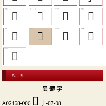
󳠽
󳠼
󳠷
󳠻
𠄙
󳠶
𠫩
󳠵
𣌦
說 明
異 體 字
󳠶
A02468-006
亅-07-08