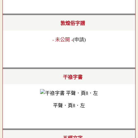
敦煌俗字譜
- 未公開 -
(
申請
)
干祿字書
平聲．頁8．左