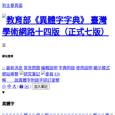
到主要頁面
☰
網站選單
:::
最新消息
常見問題
編輯說明
字典附錄
使用說明
顯示模式
網站導覽
EN
解 說
異體字
附錄字
研訂瀏覽
小
中
大
|
🖨️
✉️
|
加入筆記
異體字