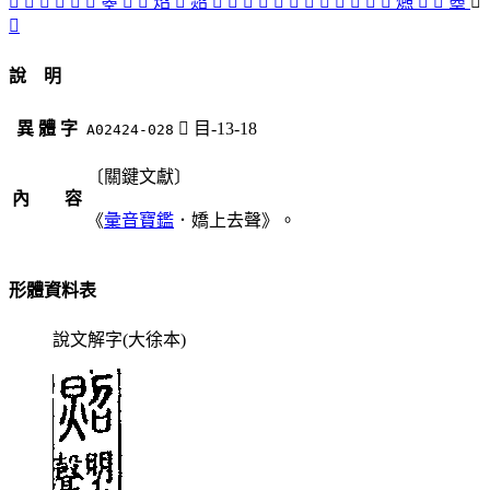
󳛽
󳛹
󳛿
𣉬
𣊕
󳛷
曌
𣊧
󳜁
炤
󳛳
㷖
󳜆
󳜃
󳛺
󳛸
󳛻
󳛶
󳛼
󳛴
󳛾
󳛵
󳜄
󳜅
燳
𥊐
𥋫
瞾
󳜂
󳜀
說 明
異 體 字
󳜂
目-13-18
A02424-028
〔關鍵文獻〕
內 容
《
彙音寶鑑
．嬌上去聲》。
形體資料表
說文解字(大徐本)