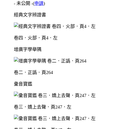
- 未公開 -
(
申請
)
經典文字辨證書
卷四．火部．頁4．左
增廣字學舉隅
卷二．正譌．頁264
彙音寶鑑
卷三．嬌上去聲．頁247．左