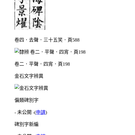
卷四．去聲．三十五笑．頁588
卷二．平聲．四宵．頁198
金石文字辨異
偏類碑別字
- 未公開 -
(
申請
)
碑別字新編