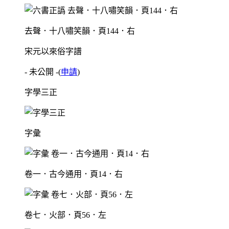
去聲．十八嘯笑韻．頁144．右
宋元以來俗字譜
- 未公開 -
(
申請
)
字學三正
字彙
卷一．古今通用．頁14．右
卷七．火部．頁56．左