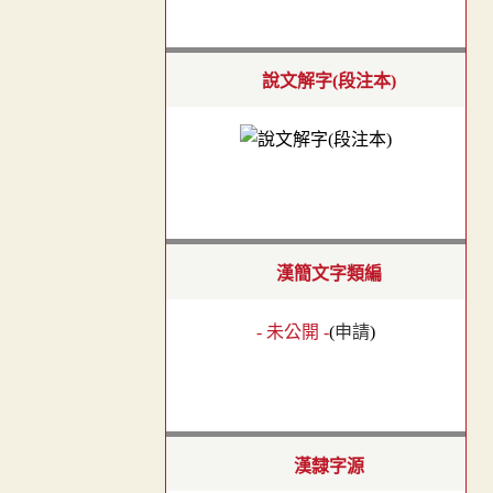
說文解字(段注本)
漢簡文字類編
- 未公開 -
(
申請
)
漢隸字源