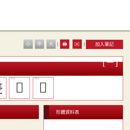
小
中
大
|
🖨️
✉️
|
加入筆記
㷭
󳙽
𤑊
形體資料表