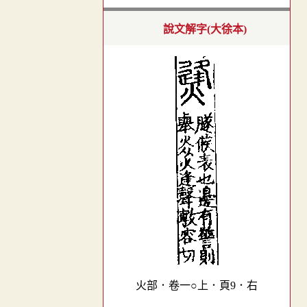
說文解字(大徐本)
火部．卷一○上．頁9．右