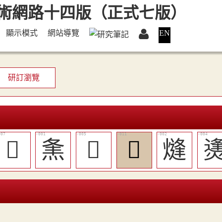
顯示模式
網站導覽
EN
研訂瀏覽
󳙹
㶻
󳙷
󳙼
熢