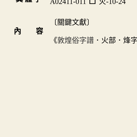
A02411-011
火-10-24
〔關鍵文獻〕
內 容
《
敦煌俗字譜
．火部．烽字》