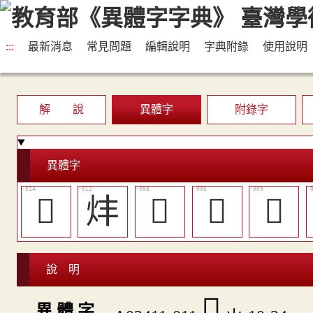
:::
最新消息
常見問題
編輯說明
字典附錄
使用說明
解 說
異體字
附錄字
異體字
󳙾
炐
󳙺
󳙸
󳙻
說 明
󳙼
異 體 字