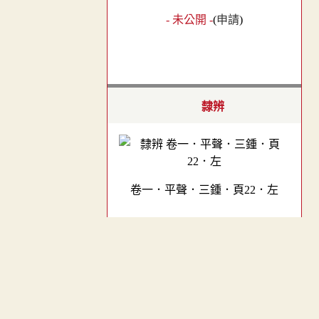
- 未公開 -
(
申請
)
隸辨
卷一．平聲．三鍾．頁22．左
金石文字辨異
︿
TOP