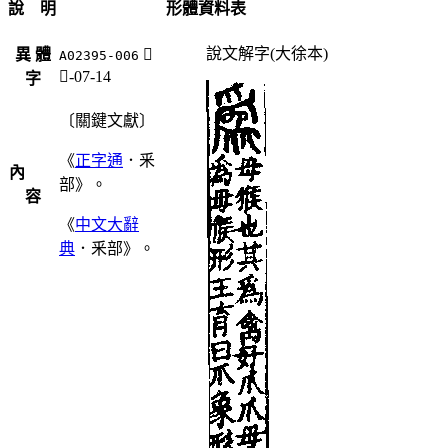
說 明
形體資料表
說文解字(大徐本)
異 體
𨤒
A02395-006
釆-07-14
字
〔關鍵文獻〕
《
正字通
．釆
內
部》。
容
《
中文大辭
典
．釆部》。