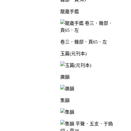
龍龕手鑑
卷三．雜部．頁65．左
玉篇(元刊本)
廣韻
集韻