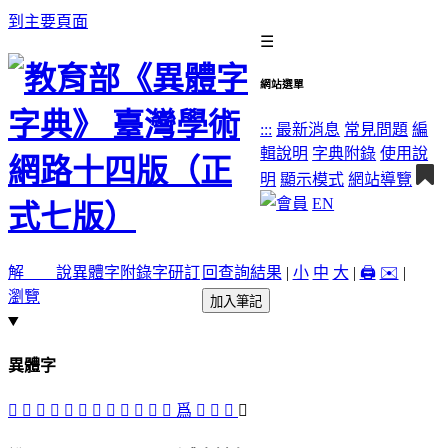
到主要頁面
☰
網站選單
:::
最新消息
常見問題
編
輯說明
字典附錄
使用說
明
顯示模式
網站導覽
EN
解 說
異體字
附錄字
研訂
回查詢結果
|
小
中
大
|
🖨️
✉️
|
瀏覽
加入筆記
異體字
󳘲
󳘫
𢏽
󳘶
󳘯
󳘮
󳘳
󳘬
󳘭
󳘰
𤓸
󳘴
爲
󳘱
󳘵
𦥮
𨤒