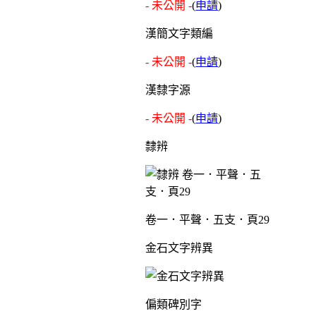
- 未公開 -
(
申請
)
漢簡文字類編
- 未公開 -
(
申請
)
漢隸字源
- 未公開 -
(
申請
)
隸辨
卷一．平聲．五支．頁29
金石文字辨異
偏類碑別字