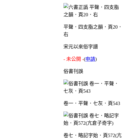
平聲．四支脂之韻．頁20．
右
宋元以來俗字譜
- 未公開 -
(
申請
)
俗書刊誤
卷一．平聲．七灰．頁543
卷七．略記字始．頁572(亢