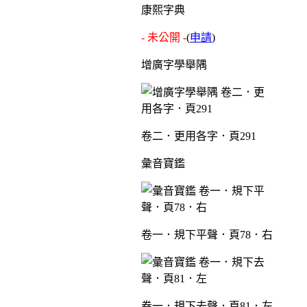
康熙字典
- 未公開 -
(
申請
)
增廣字學舉隅
卷二．更用各字．頁291
彙音寶鑑
卷一．規下平聲．頁78．右
卷一．規下去聲．頁81．左