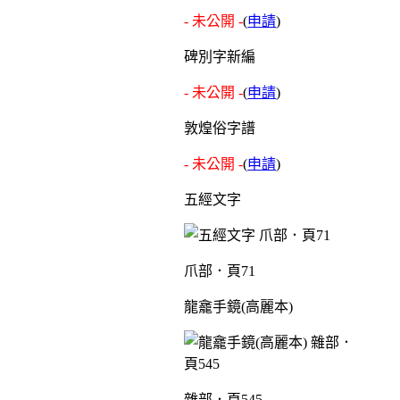
- 未公開 -
(
申請
)
碑別字新編
- 未公開 -
(
申請
)
敦煌俗字譜
- 未公開 -
(
申請
)
五經文字
爪部．頁71
龍龕手鏡(高麗本)
雜部．頁545