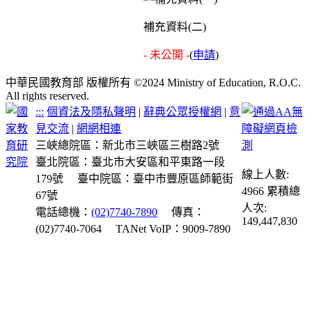
補充資料(二)
- 未公開 -
(
申請
)
中華民國教育部 版權所有 ©2024 Ministry of Education, R.O.C.
All rights reserved.
:::
個資法及隱私聲明
|
辭典公眾授權網
|
意
見交流
|
網網相連
三峽總院區：新北市三峽區三樹路2號
臺北院區：臺北市大安區和平東路一段
線上人數:
179號
臺中院區：臺中市豐原區師範街
4966
累積總
67號
人次:
電話總機：
(02)7740-7890
傳真：
149,447,830
(02)7740-7064
TANet VoIP：9009-7890