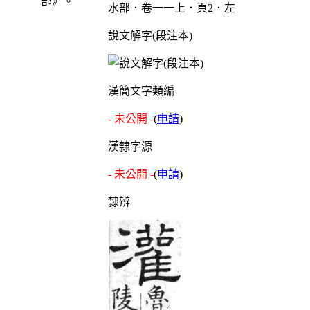
部》。
水部．卷一一上．頁2．左
說文解字(段注本)
漢簡文字類編
- 未公開 -
(
申請
)
漢隸字源
- 未公開 -
(
申請
)
隸辨