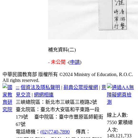
補充資料(二)
- 未公開 -
(
申請
)
中華民國教育部 版權所有 ©2024 Ministry of Education, R.O.C.
All rights reserved.
:::
個資法及隱私聲明
|
辭典公眾授權網
|
意
見交流
|
網網相連
三峽總院區：新北市三峽區三樹路2號
臺北院區：臺北市大安區和平東路一段
線上人數:
179號
臺中院區：臺中市豐原區師範街
7550
累積總
67號
人次:
電話總機：
(02)7740-7890
傳真：
149,121,733