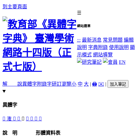
到主要頁面
☰
網站選單
:::
最新消息
常見問題
編輯
說明
字典附錄
使用說明
顯
示模式
網站導覽
EN
解 說
異體字
附錄字
研訂瀏覽
小
中
大
|
🖨️
✉️
|
加入筆記
異體字
󳗤
潅
󳗣
󳗟
󳗡
󳗢
𤂦
󳗠
󳗞
說 明
形體資料表