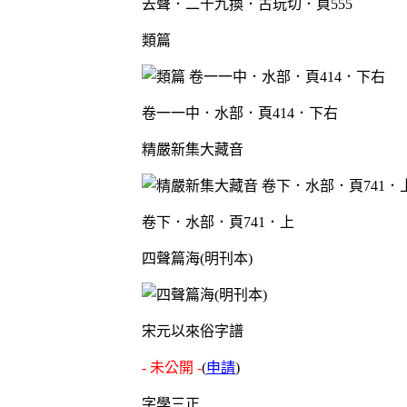
去聲．二十九換．古玩切．頁555
類篇
卷一一中．水部．頁414．下右
精嚴新集大藏音
卷下．水部．頁741．上
四聲篇海(明刊本)
宋元以來俗字譜
- 未公開 -
(
申請
)
字學三正