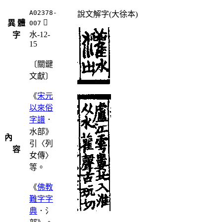
A02378-
說文解字(大徐本)
󳗡
異 體
007
水-12-
字
15
〔關鍵
文獻〕
《
宋元
以來俗
字譜
．
水部》
內
引〈列
容
女傳〉
等。
《
佛教
難字字
典
．氵