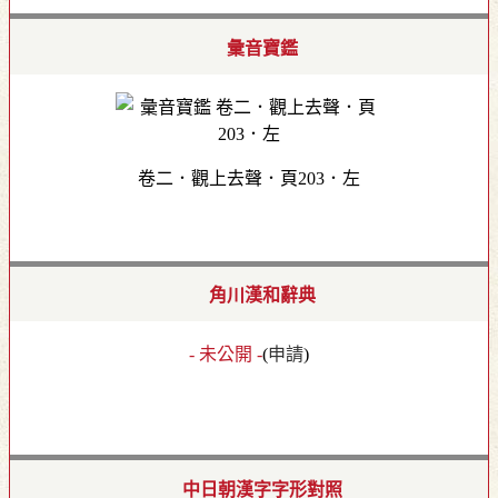
彙音寶鑑
卷二．觀上去聲．頁203．左
角川漢和辭典
- 未公開 -
(
申請
)
中日朝漢字字形對照