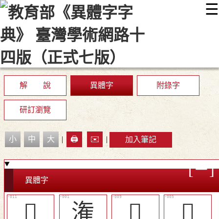
☰
:::
最新消息
常見問題
編輯說明
字典附錄
使用說明
顯示模式
網站導覽
EN
解 說
異體字
附錄字
研訂瀏覽
小
中
大
|
🖨️
✉️
|
加入筆記
異體字
󳗤
潅
󳗣
󳗟