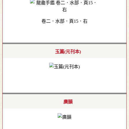
卷二．水部．頁15．右
玉篇(元刊本)
廣韻