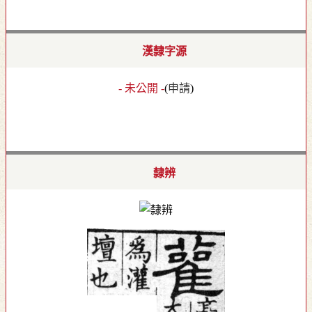
漢隸字源
- 未公開 -
(
申請
)
隸辨