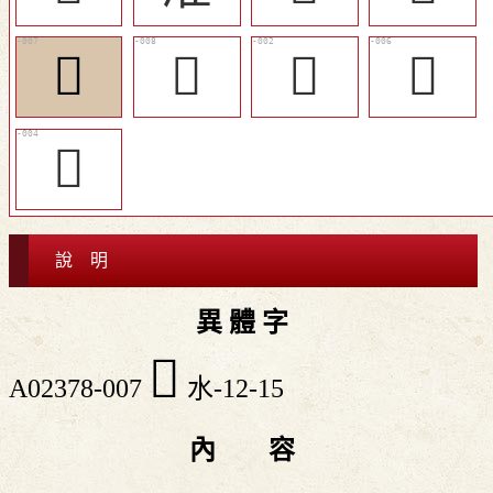
󳗡
󳗢
𤂦
󳗠
󳗞
說 明
異 體 字
󳗡
A02378-007
水-12-15
內 容