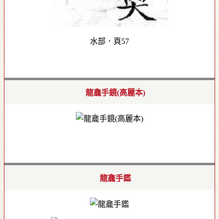
水部．頁57
龍龕手鏡(高麗本)
龍龕手鑑