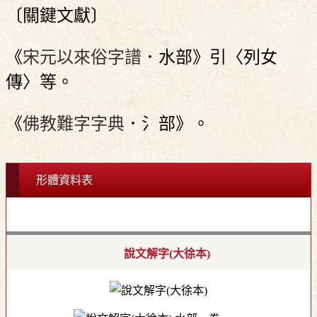
〔關鍵文獻〕
《
宋元以來俗字譜
．水部》引〈列女
傳〉等。
《
佛教難字字典
．氵部》。
形體資料表
說文解字(大徐本)