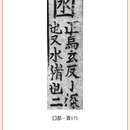
囗部．頁175