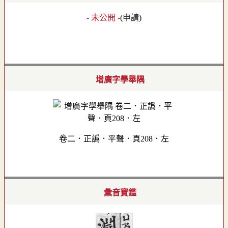
- 未公開 -
(
申請
)
增廣字學舉隅
卷二．正譌．平聲．頁208．左
彙音寶鑑