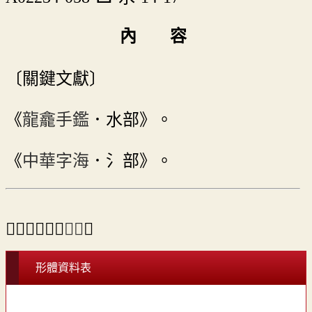
內 容
〔關鍵文獻〕
《
龍龕手鑑
．水部》。
《
中華字海
．氵部》。
＃「𤀵」另兼
正字
。
形體資料表