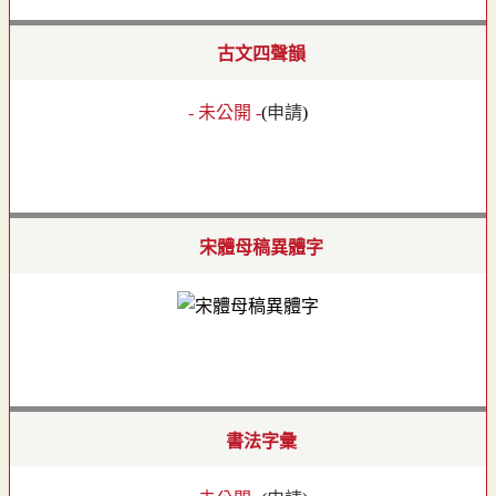
古文四聲韻
- 未公開 -
(
申請
)
宋體母稿異體字
書法字彙