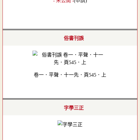
- 未公開 -
(
申請
)
俗書刊誤
卷一．平聲．十一先．頁545．上
字學三正