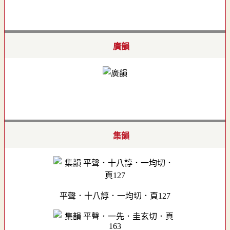
廣韻
集韻
平聲．十八諄．一均切．頁127