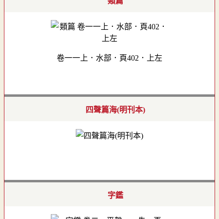
類篇
卷一一上．水部．頁402．上左
四聲篇海(明刊本)
字鑑