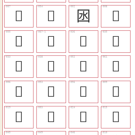
𠝃
󰠑
囦
𡆼
󳋏
𡇋
󳊼
󳊻
󳊺
󳊾
󳋌
󳋓
󳊥
󳋍
󳋐
𣴸
󳊭
𣴺
󳊲
󳊩