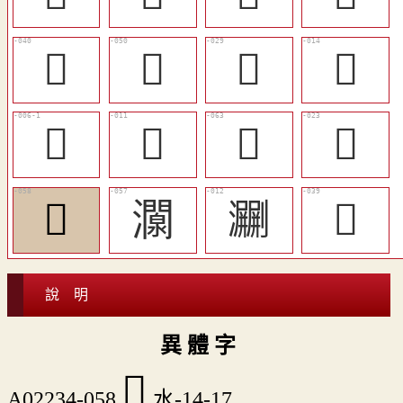
󳋀
󳋊
󳊶
󳊨
󳊦
𣾬
󳋔
󳊱
𤀵
灁
㶜
󳊿
說 明
異 體 字
𤀵
A02234-058
水-14-17