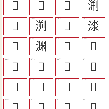
󳋅
󳋉
󳋆
渆
󳊫
㴊
󳋃
渁
󳊵
渊
󳊽
󳊷
󳊹
󳋁
󳊮
󳋇
󳊳
󳊪
󳊸
󳊴
󳋒
󳊧
󳊯
󳋄