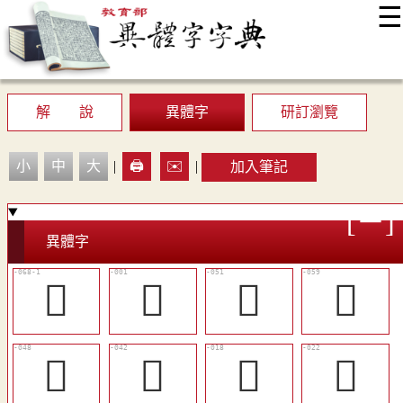
☰
:::
最新消息
常見問題
編輯說明
字典附錄
使用說明
顯示模式
網站導覽
EN
解 說
異體字
研訂瀏覽
小
中
大
|
🖨️
✉️
|
加入筆記
異體字
󳋕
𣶒
󳋋
󳋑
󳋈
󳋂
󳊬
󳊰