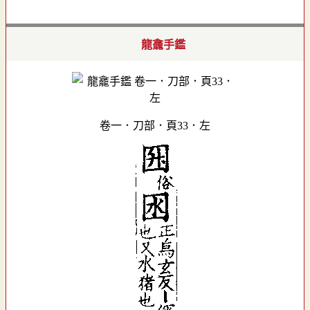
龍龕手鑑
卷一．刀部．頁33．左