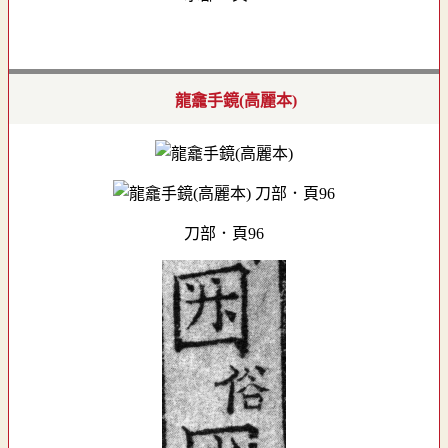
龍龕手鏡(高麗本)
刀部．頁96