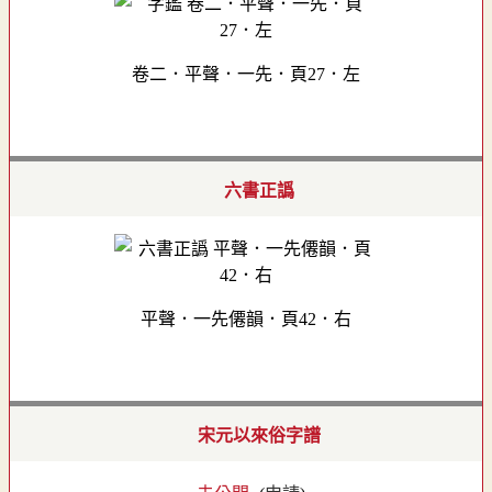
卷二．平聲．一先．頁27．左
六書正譌
平聲．一先僊韻．頁42．右
宋元以來俗字譜