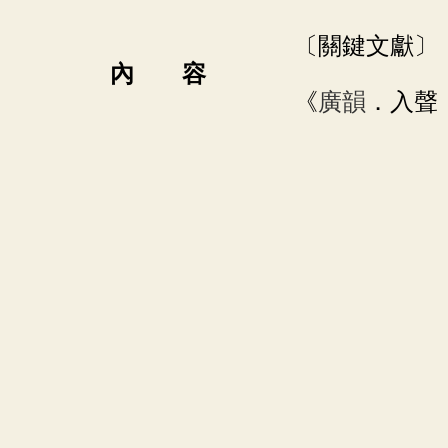
〔關鍵文獻〕
內 容
《
廣韻
．入聲