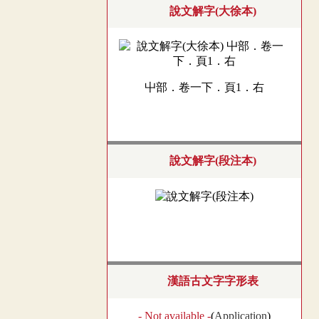
說文解字(大徐本)
屮部．卷一下．頁1．右
說文解字(段注本)
漢語古文字字形表
- Not available -
(
Application
)