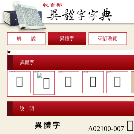
解 說
異體字
研訂瀏覽
異體字
𠟽
󳃫
󳃭
𡹆
說 明

異 體 字
A02100-007