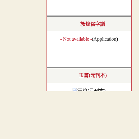
敦煌俗字譜
- Not available -
(
Application
)
玉篇(元刊本)
︿
廣韻
TOP