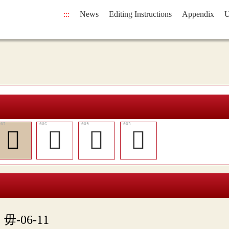
:::
News
Editing Instructions
Appendix
U
󳃬
𥲮
𦸕
𧉉

毋-06-11