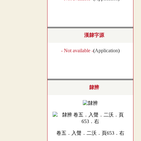
漢隸字源
- Not available -
(
Application
)
隸辨
卷五．入聲．二沃．頁653．右