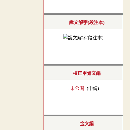
說文解字(段注本)
校正甲骨文編
- 未公開 -
(
申請
)
金文編