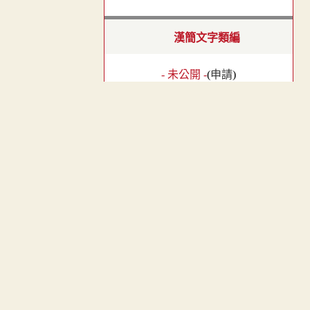
漢簡文字類編
- 未公開 -
(
申請
)
︿
古璽文編
TOP
- 未公開 -
(
申請
)
漢隸字源