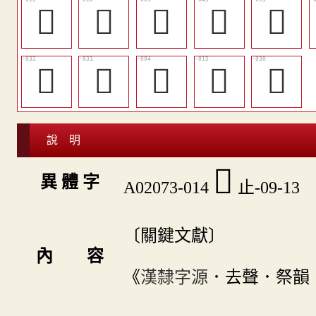
󲽿
󲽼
󲽻
󲾛
󲾘
󲾒
󲾑
󲽹
󲾁
󲾐
說 明
󲾀
異 體 字
A02073-014
止-09-13
〔關鍵文獻〕
內 容
《
漢隸字源
．去聲．祭韻