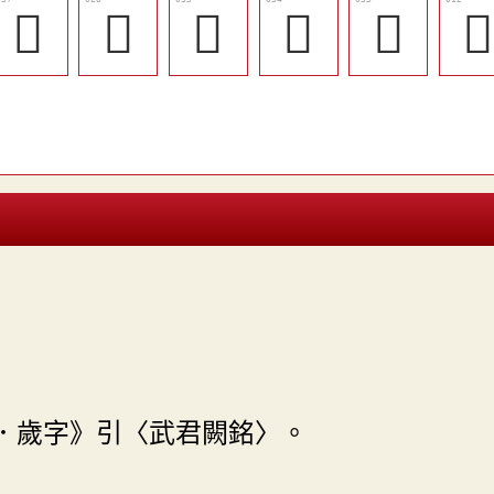
󵃇
󲾎
󲾕
󲾔
󲾓

．歲字》引〈武君闕銘〉。