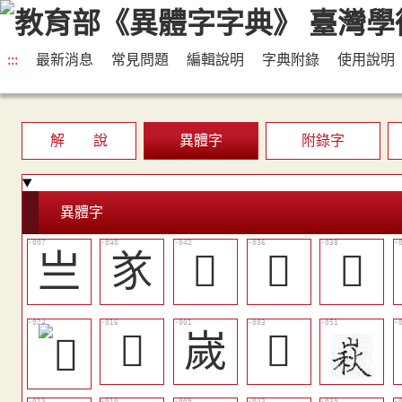
:::
最新消息
常見問題
編輯說明
字典附錄
使用說明
解 說
異體字
附錄字
異體字
亗
㒸
󲾚
󲾖
󲾗
󲾂
嵗
󲽸