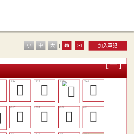
小
中
大
|
🖨️
✉️
|
加入筆記

󲾉
󲾞
󲾈
󲾃
𢧁
𢧍
󲾙