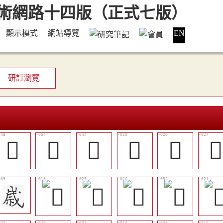
顯示模式
網站導覽
EN
研訂瀏覽
󲾝
󲾣
󲾜
󲾟
󲾆
