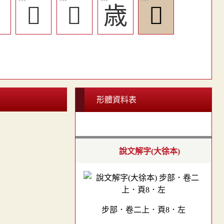

󲽽
󲾄
歳
󲾀
形體資料表
說文解字(大徐本)
步部．卷二上．頁8．左