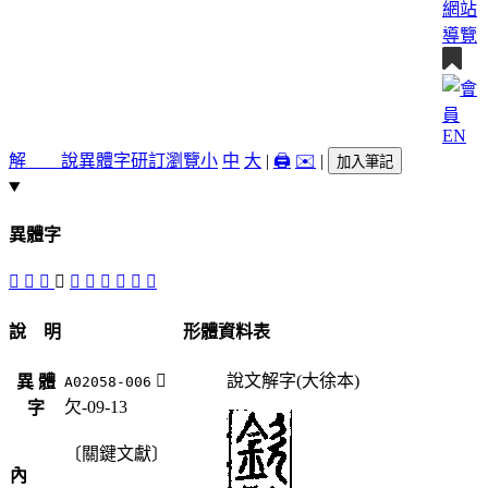
網站
導覽
EN
解 說
異體字
研訂瀏覽
小
中
大
|
🖨️
✉️
|
加入筆記
異體字
󲼖
󲼔
󲼐
󲼓
󲼒
󲼏
𣣽
󲼕
󲼑
󲼗
說 明
形體資料表
󲼓
說文解字(大徐本)
異 體
A02058-006
欠-09-13
字
〔關鍵文獻〕
內