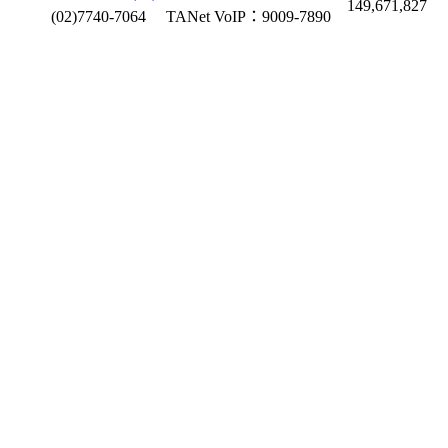
149,671,827
(02)7740-7064
TANet VoIP：9009-7890