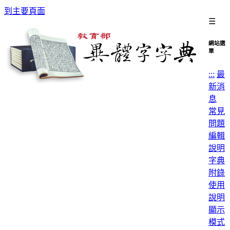
到主要頁面
☰
網站選
單
:::
最
新消
息
常見
問題
編輯
說明
字典
附錄
使用
說明
顯示
模式