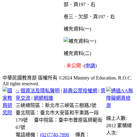
卷三．欠部．頁197．右
補充資料(一)
補充資料(二)
- 未公開 -
(
申請
)
中華民國教育部 版權所有 ©2024 Ministry of Education, R.O.C.
All rights reserved.
:::
個資法及隱私聲明
|
辭典公眾授權網
|
意
見交流
|
網網相連
三峽總院區：新北市三峽區三樹路2號
臺北院區：臺北市大安區和平東路一段
線上人數:
179號
臺中院區：臺中市豐原區師範街
2812
累積總
67號
人次:
電話總機：
(02)7740-7890
傳真：