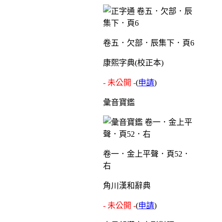
卷五．欠部．辰集下．頁6
康熙字典(校正本)
- 未公開 -
(
申請
)
彙音寶鑑
卷一．金上平聲．頁52．
右
角川漢和辭典
- 未公開 -
(
申請
)