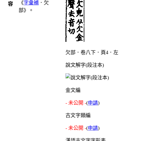
《
字彙補
．欠
容
部》。
欠部．卷八下．頁4．左
說文解字(段注本)
金文編
- 未公開 -
(
申請
)
古文字類編
- 未公開 -
(
申請
)
漢語古文字字形表