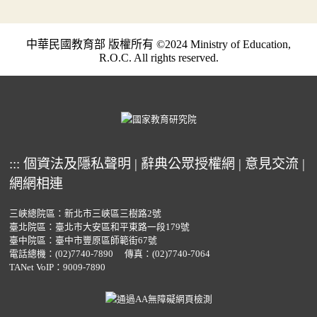
中華民國教育部 版權所有 ©2024 Ministry of Education,
R.O.C. All rights reserved.
:::
個資法及隱私聲明
|
辭典公眾授權網
|
意見交流
|
網網相連
三峽總院區：新北市三峽區三樹路2號
臺北院區：臺北市大安區和平東路一段179號
臺中院區：臺中市豐原區師範街67號
電話總機：
(02)7740-7890
傳真：(02)7740-7064
TANet VoIP：9009-7890