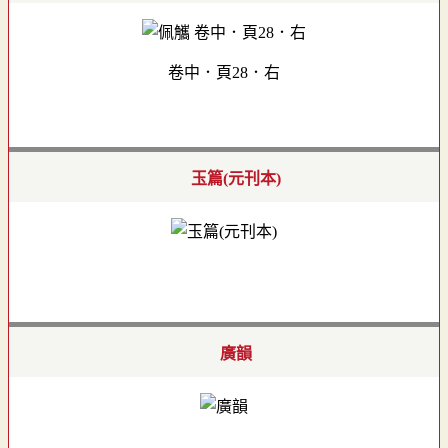
卷中．頁28．右
玉篇(元刊本)
廣韻