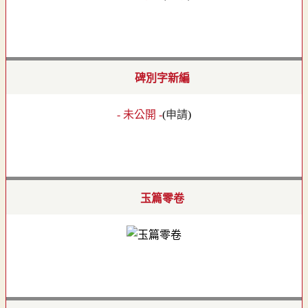
碑別字新編
- 未公開 -
(
申請
)
玉篇零卷