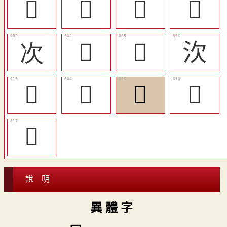
󲻫
󲻳
󲻱
󲻭
次
󲻮
𣬌
㳄
󲻷
󲻬
󲻴
󲻰
󲻵
說 明
異 體 字