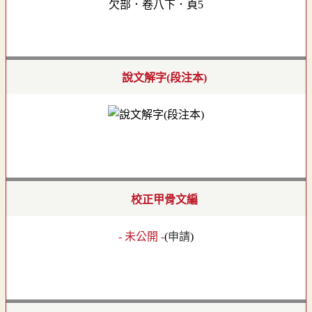
欠部．卷八下．頁5
說文解字(段注本)
校正甲骨文編
- 未公開 -
(
申請
)