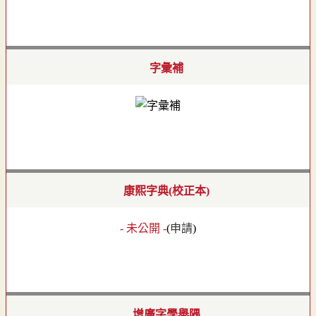
字彙補
康熙字典(校正本)
- 未公開 -
(
申請
)
增廣字學舉隅