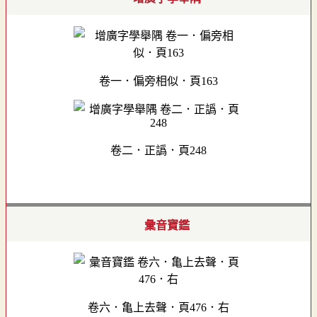
卷一．偏旁相似．頁163
卷二．正譌．頁248
彙音寶鑑
卷六．亀上去聲．頁476．右