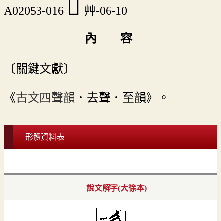
󲻴
A02053-016
艸-06-10
內 容
〔關鍵文獻〕
《
古文四聲韻
．去聲．至韻》。
形體資料表
說文解字(大徐本)