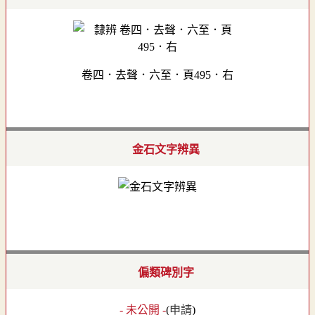
卷四．去聲．六至．頁495．右
金石文字辨異
偏類碑別字
- 未公開 -
(
申請
)