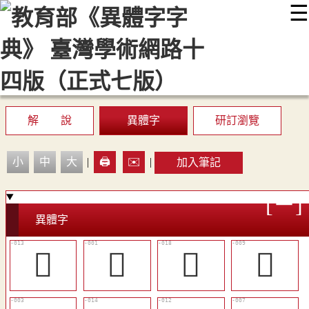
☰
:::
最新消息
常見問題
編輯說明
字典附錄
使用說明
顯示模式
網站導覽
EN
解 說
異體字
研訂瀏覽
小
中
大
|
🖨️
✉️
|
加入筆記
異體字
󲻲
𠕞
󲻶
󲻯