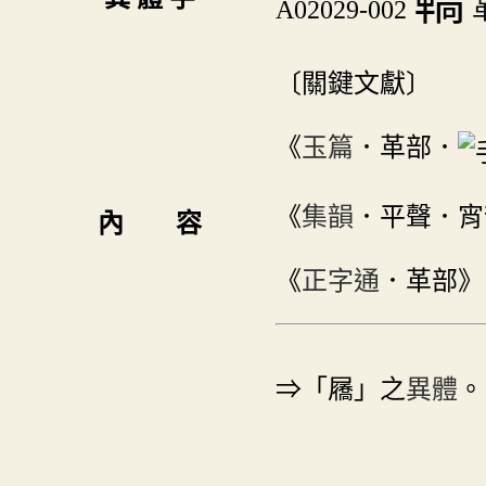
鞽
A02029-002
革
〔關鍵文獻〕
《
玉篇
．革部．
《
集韻
．平聲．宵
內 容
《
正字通
．革部》
⇒「屩」之
異體
。