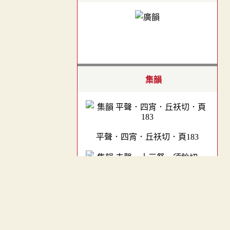
集韻
平聲．四宵．丘祅切．頁183
去聲．十三祭．須鈗切．頁510
︿
TOP