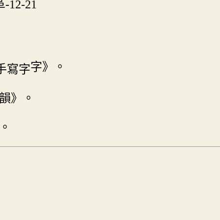
-12-21
字》。
韻》。
。