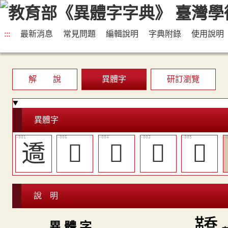
:::
最新消息
常見問題
編輯說明
字典附錄
使用說明
解 說
異體字
研訂瀏覽
異體字
䢪
󲹭
󲹫
𩌚
󲹬
說 明
異 體 字