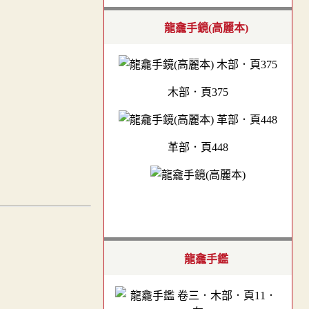
龍龕手鏡(高麗本)
木部．頁375
革部．頁448
龍龕手鑑