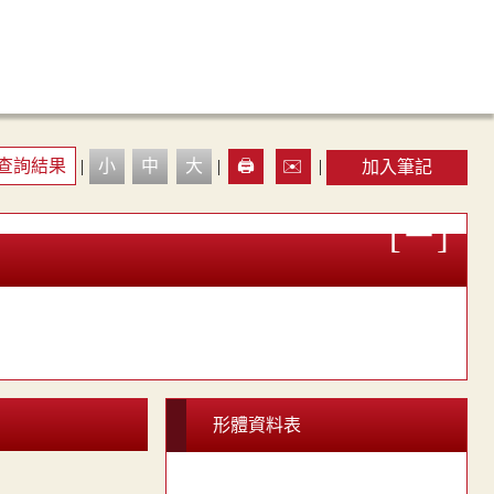
查詢結果
|
小
中
大
|
🖨️
✉️
|
加入筆記
形體資料表