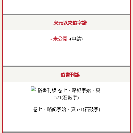
宋元以來俗字譜
- 未公開 -
(
申請
)
俗書刊誤
卷七．略記字始．頁571(石鼓字)