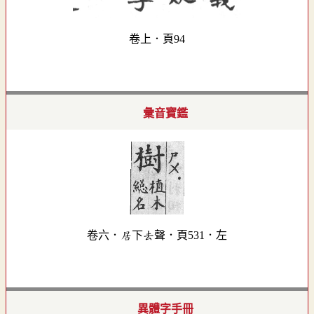
卷上．頁94
彙音寶鑑
卷六．居下去聲．頁531．左
異體字手冊