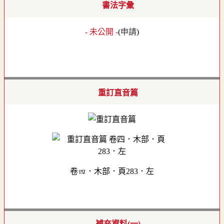
書法字彙
- 未公開 -
(
申請
)
重訂直音篇
卷四．木部．頁283．左
補充資料(一)