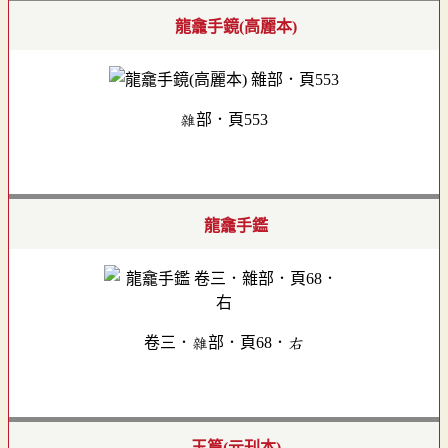
龍龕手鏡(高麗本)
雜部．頁553
龍龕手鑑
卷三．雜部．頁68．右
玉篇(元刊本)