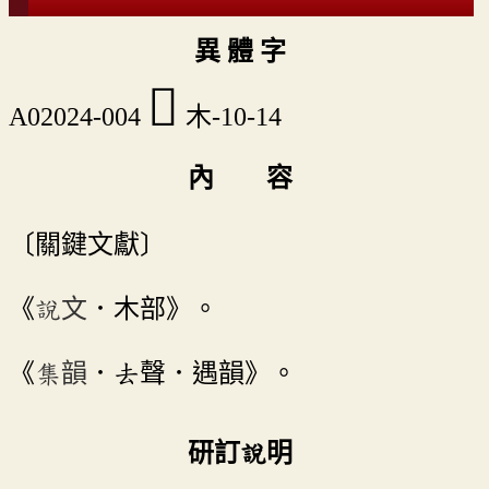
異 體 字
𡬾
A02024-004
木-10-14
內 容
〔關鍵文獻〕
《
說文
．木部》。
《
集韻
．去聲．遇韻》。
研訂說明