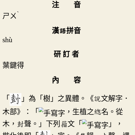
注 音
ˋ
ㄕㄨ
漢語拼音
shù
研 訂 者
葉鍵得
內 容
「
」為「樹」之異體。《說文解字．
木部》：「
，生植之緫名。從
木，尌聲。」下列籀文「
」，