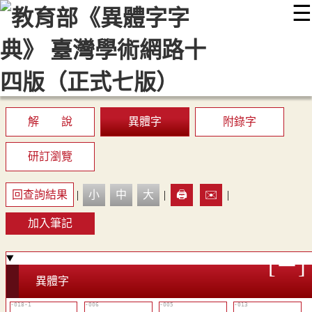
☰
:::
最新消息
常見問題
編輯說明
字典附錄
使用說明
顯示模式
網站導覽
EN
解 說
異體字
附錄字
研訂瀏覽
回查詢結果
|
小
中
大
|
🖨️
✉️
|
加入筆記
異體字