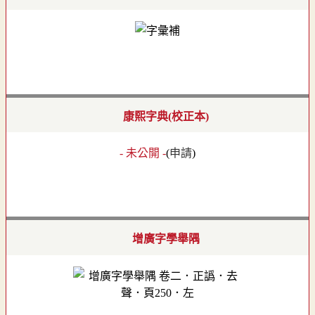
康熙字典(校正本)
- 未公開 -
(
申請
)
增廣字學舉隅