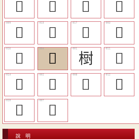
𠊪
󲹏
𢒳
󲹖
󲹒
󲹘
󲹚
𣕒
󲹙
𡬾
𣗳
󲹔
󲹗
𣚤
󲹑
󲹕
󲹓
󲹐
說 明