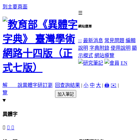
到主要頁面
☰
網站選單
:::
最新消息
常見問題
編輯
說明
字典附錄
使用說明
顯
示模式
網站導覽
EN
解 說
異體字
研訂瀏
回查詢結果
|
小
中
大
|
🖨️
✉️
|
覽
加入筆記
異體字
𣏜
㮌
檰