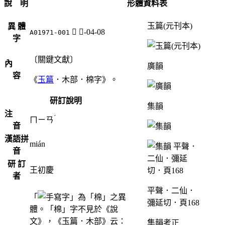
說 明
形體資料表
玉篇(元刊本)
異 體
𣏜
木-04-08
A01971-001
字
〔關鍵文獻〕
內
廣韻
容
《
玉篇
．木部．棉字》。
研訂說明
集韻
注
ˊ
ㄇㄧㄢ
音
漢語拼
mián
音
研 訂
王初慶
者
平聲．二仙．
「
」為「棉」之異
彌延切．頁168
體。「棉」字不見於《說
文》，《玉篇．木部》云：
集韻考正