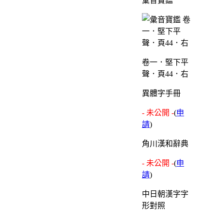
彙音寶鑑
卷一．堅下平
聲．頁44．右
異體字手冊
- 未公開 -
(
申
請
)
角川漢和辭典
- 未公開 -
(
申
請
)
中日朝漢字字
形對照