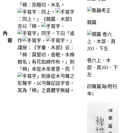
「棉：弥羶切，木名。
：同上。
：同上。」《類篇．木部》
類篇
亦以「棉、
、
內
」同字，下曰「或
容
作
、
。」
謹按：《字彙．木部》云：
「棉：莫堅切，音眠，木棉
卷六上．木
樹名；有花如綿作布。」則
部．頁203．下
「棉」本從木帛會意，而「
左
」則係從木丏聲之
形聲字，以丏聲記誌字音，
四聲篇海(明刊
其為「棉」之異體字無疑。
本)