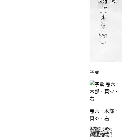
字彙
卷六．木部．
頁37．右