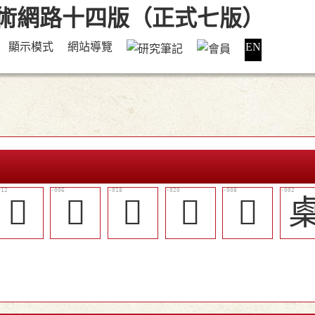
顯示模式
網站導覽
EN
󲱗
𣓨
󲱝
󲱟
󲱓