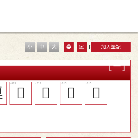
小
中
大
|
🖨️
✉️
|
加入筆記
㮚
𣗴
󲱛
󲱞
󲱚