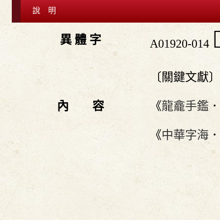
說 明

異 體 字
A01920-014
〔關鍵文獻
內 容
《
龍龕手鑑
《
中華字海