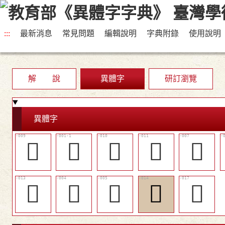
:::
最新消息
常見問題
編輯說明
字典附錄
使用說明
解 說
異體字
研訂瀏覽
異體字
󲱔
𡨓
󲱕
󲱖
󲱒
󲱘
𣡷
𣡼
󲱙
󲱜