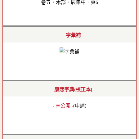
卷五．木部．辰集中．頁6
字彙補
康熙字典(校正本)
- 未公開 -
(
申請
)