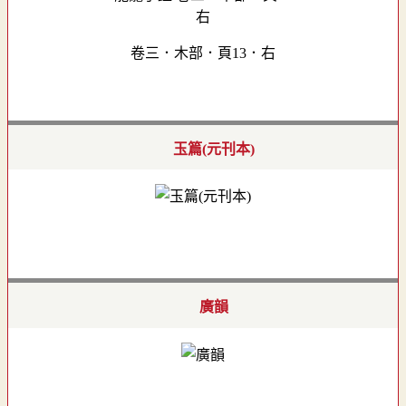
卷三．木部．頁13．右
玉篇(元刊本)
廣韻