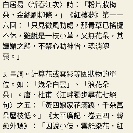
白居易〈新春江次〉詩：「粉片妝梅
朵，金絲刷柳條。」《紅樓夢》第一一
六回：「只見微風動處，那青草已搖擺
不休，雖說是一枝小草，又無花朵，其
嫵媚之態，不禁心動神怡，魂消魄
喪。」
3. 量詞。計算花或雲彩等團狀物的單
位。如：「幾朵白雲」、「浪花朵
朵」。唐．杜甫〈江畔獨步尋花七絕
句〉之五：「黃四娘家花滿蹊，千朵萬
朵壓枝低。」《太平廣記．卷五四．韓
愈外甥》：「因說小伎，雲能染花，紅