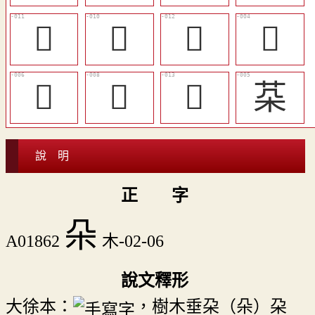
󲮻
󲮺
󲮼
𣏻
󲮷
󲮹
󲮽
䒳
說 明
正 字
朵
A01862
木-02-06
說文釋形
大徐本：
，樹木垂朶（朵）朶