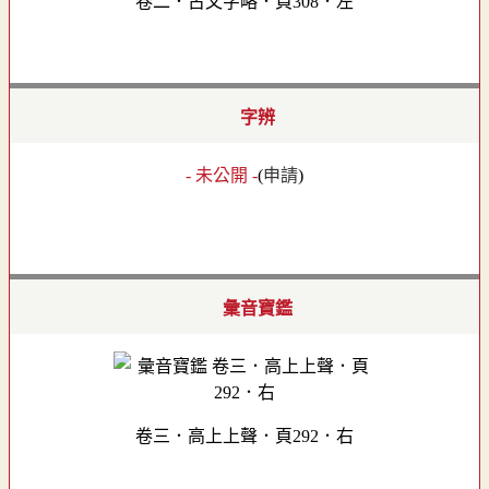
卷二．古文字略．頁308．左
字辨
- 未公開 -
(
申請
)
彙音寶鑑
卷三．高上上聲．頁292．右