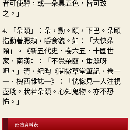
者可使碧，或一朵具五色，皆可致
之。」
4. 「朵頤」：朵，動。頤，下巴。朵頤
指動著腮頰，嚼食貌。如：「大快朵
頤」。《新五代史．卷六五．十國世
家．南漢》：「不覺朵頤，垂涎呀
呷。」清．紀昀《閱微草堂筆記．卷一
一．槐西雜誌一》：「恍惚見一人注視
壺琖。狀若朵頤。心知鬼物。亦不恐
怖。」
形體資料表