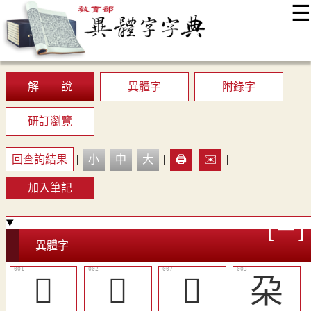
☰
:::
最新消息
常見問題
編輯說明
字典附錄
使用說明
顯示模式
網站導覽
EN
解 說
異體字
附錄字
研訂瀏覽
回查詢結果
|
小
中
大
|
🖨️
✉️
|
加入筆記
異體字
𣎻
𣎿
󲮸
朶