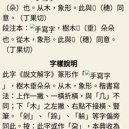
（朵）也。从木，象形。此與𥝩（穗）同
意。（丁果切）
段注本：
，樹木𠂹（垂）朵朵
也。從木，象形。此與𥝩（穗）同意。
（丁果切）
字樣說明
此字《說文解字》篆形作「
」，樹木垂朵朵。从木，象形。楷書寫
法：上作一撇、一橫折橫，與「几」不
同；下「木」之左撇、右點不接橫、豎
筆。「剁」、「跺」、「躲」等字偏旁
同此。按：此字或作「朶」，本典收為