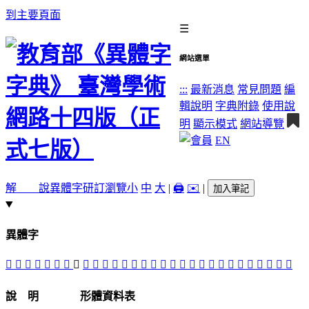
到主要頁面
☰
網站選單
:::
最新消息
常見問題
編
輯說明
字典附錄
使用說
明
顯示模式
網站導覽
EN
解 說
異體字
研訂瀏覽
小
中
大
|
🖨️
✉️
|
加入筆記
異體字
𣍞
󲬦
󲬟
󲬢
󲬧
󲬪
󲬞
󲬫
󲬣
󲬨
󲬛
󲬗
󲬥
󲬩
󲬘
󲬠
󲬤
󲬬
󲬚
󲬭
󲬝
𦨋
𦨊
𦨈
𦨕
󲬙
󲬡
𦩟
𨈞
󲬜
說 明
形體資料表