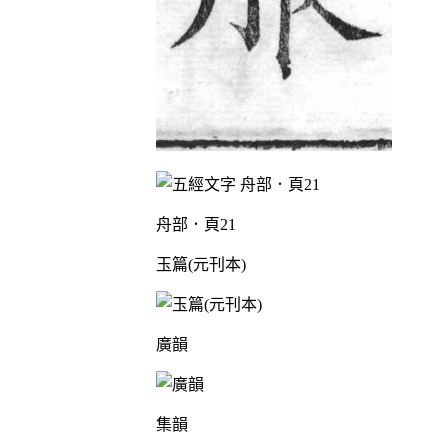
舟部．頁21
玉篇(元刊本)
廣韻
集韻