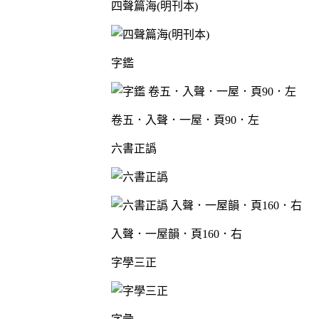
四聲篇海(明刊本)
字鑑
卷五．入聲．一屋．頁90．左
六書正譌
入聲．一屋韻．頁160．右
字學三正