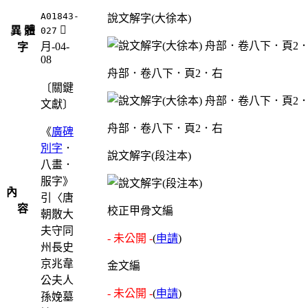
A01843-
說文解字(大徐本)
󲬫
異 體
027
月-04-
字
08
舟部．卷八下．頁2．右
〔關鍵
文獻〕
舟部．卷八下．頁2．右
《
廣碑
別字
．
說文解字(段注本)
八畫．
服字》
內
引〈唐
容
校正甲骨文編
朝散大
夫守同
- 未公開 -
(
申請
)
州長史
京兆韋
金文編
公夫人
- 未公開 -
(
申請
)
孫娩墓