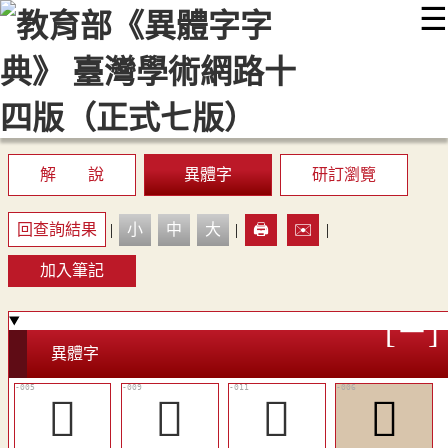
☰
:::
最新消息
常見問題
編輯說明
字典附錄
使用說明
顯示模式
網站導覽
EN
解 說
異體字
研訂瀏覽
回查詢結果
|
小
中
大
|
🖨️
✉️
|
加入筆記
異體字
󴰓
󰑂
󰎷
󰎲