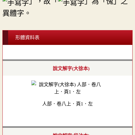
」，故「
」為「傀」之
異體字。
形體資料表
說文解字(大徐本)
人部．卷八上．頁1．左