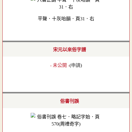
平聲．十灰咍韻．頁31．右
宋元以來俗字譜
- 未公開 -
(
申請
)
俗書刊誤