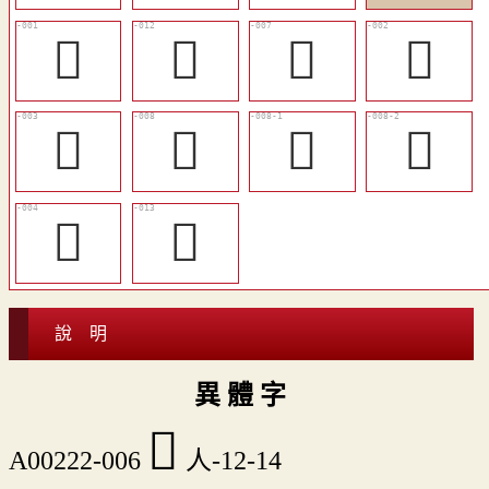
𠎺
󰎸
󰎳
𠐦
𠐤
󰎴
󰎵
𤪿
𧝛
󰎹
說 明
異 體 字
󰎲
A00222-006
人-12-14