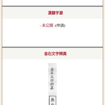
漢隸字源
- 未公開 -
(
申請
)
金石文字辨異