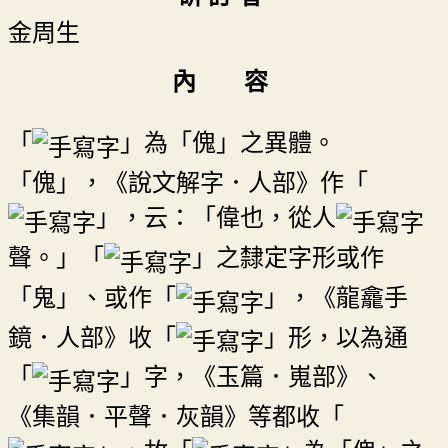
金周生
內 容
「
」為「傀」之異體。
「傀」，《說文解字．人部》作「
」，云：「偉也，從人
聲。」「
」之隸定字形或作
「鬼」、或作「
」，《龍龕手
鏡．人部》收「
」形，以為通
「
」字，《玉篇．嵬部》、
《集韻．平聲．灰韻》等都收「