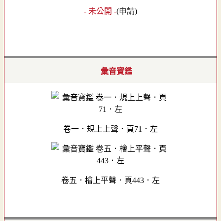
- 未公開 -
(
申請
)
彙音寶鑑
卷一．規上上聲．頁71．左
卷五．檜上平聲．頁443．左