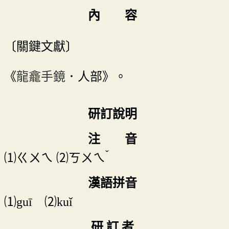
內 容
〔關鍵文獻〕
《
龍龕手鏡
．人部》。
研訂說明
注 音
ˇ
⑴
ㄍㄨㄟ
⑵
ㄎㄨㄟ
漢語拼音
⑴guī ⑵kuǐ
研 訂 者