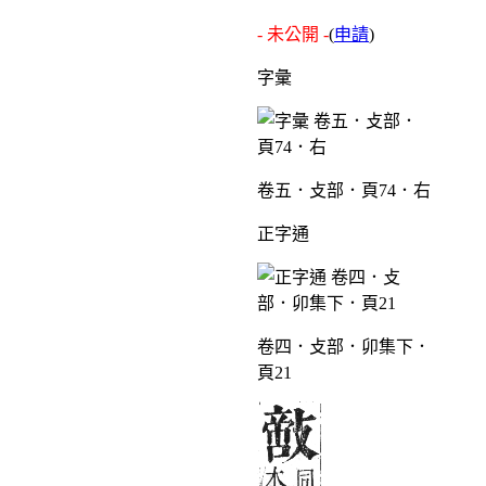
- 未公開 -
(
申請
)
字彙
卷五．攴部．頁74．右
正字通
卷四．攴部．卯集下．
頁21