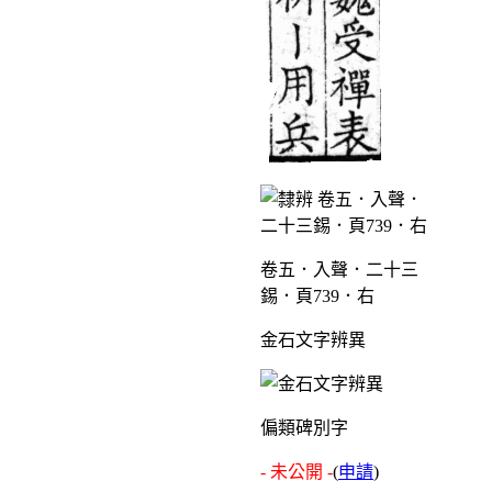
卷五．入聲．二十三
錫．頁739．右
金石文字辨異
偏類碑別字
- 未公開 -
(
申請
)