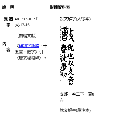
說 明
形體資料表
󲞪
說文解字(大徐本)
異 體
A01737-017
犬-12-16
字
〔關鍵文獻〕
內
《
碑別字新編
．十
容
五畫．敵字》引
〈唐玄秘塔碑〉。
攴部．卷三下．頁8．
左
說文解字(段注本)