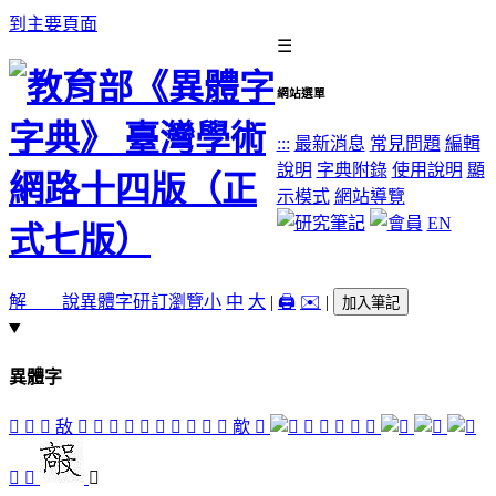
到主要頁面
☰
網站選單
:::
最新消息
常見問題
編輯
說明
字典附錄
使用說明
顯
示模式
網站導覽
EN
解 說
異體字
研訂瀏覽
小
中
大
|
🖨️
✉️
|
加入筆記
異體字
𠢗
󰸞
󲞟
敌
󲞲
󲞯
󲞰
󲞫
󲞞
𢿪
󲞬
󲞦
󲞥
󲞱
歒
󲞧
󲞠
󲞩
󲞳
󲞝
󲞵
󲞣
󲞤
󲞪