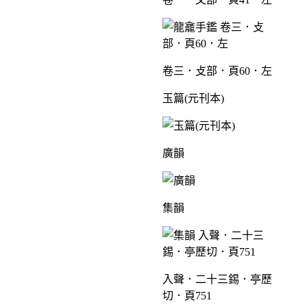
卷三．攴部．頁60．左
玉篇(元刊本)
廣韻
集韻
入聲．二十三錫．亭歷
切．頁751