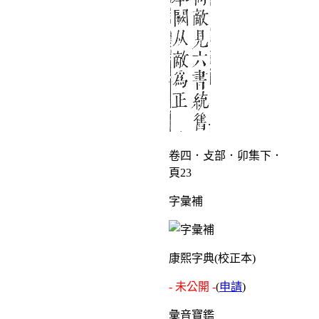
卷四．攴部．卯集下．
頁23
字彙補
康熙字典(校正本)
- 未公開 -
(
申請
)
彙音寶鑑