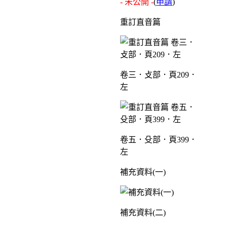
- 未公開 -
(
申請
)
重訂直音篇
卷三．攴部．頁209．
左
卷五．殳部．頁399．
左
補充資料(一)
補充資料(二)