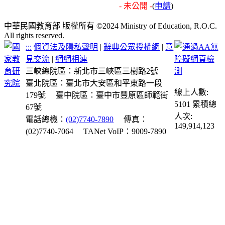
- 未公開 -
(
申請
)
中華民國教育部 版權所有 ©2024 Ministry of Education, R.O.C.
All rights reserved.
:::
個資法及隱私聲明
|
辭典公眾授權網
|
意
見交流
|
網網相連
三峽總院區：新北市三峽區三樹路2號
臺北院區：臺北市大安區和平東路一段
線上人數:
179號
臺中院區：臺中市豐原區師範街
5101
累積總
67號
人次:
電話總機：
(02)7740-7890
傳真：
149,914,123
(02)7740-7064
TANet VoIP：9009-7890