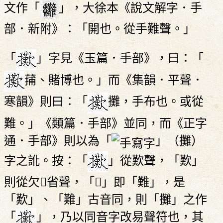
文作「
」，大徐本《說文解字．手
部．新附》：「開也。從手難聲。」
「
」字見《玉篇．手部》，曰：「
蒱、賭博也。」而《集韻．平聲．
寒韻》則曰：「
攤，手布也。或從
難。」《類篇．手部》並同，而《正字
通．手部》則以為「
」（攤）
字之訛。按：「
」從歎聲，「歎」
則從欠𪄿省聲，「𪄿」即「難」，是
「歎」、「難」古音同，則「攤」之作
「
」，乃以同音字改易聲符也，其