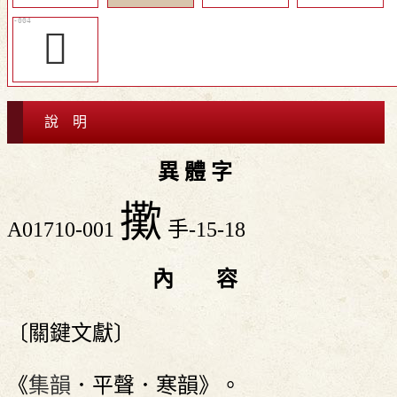
󲚙
說 明
異 體 字
擹
A01710-001
手-15-18
內 容
〔關鍵文獻〕
《
集韻
．平聲．寒韻》。