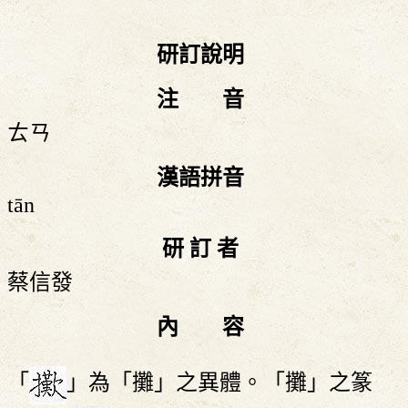
研訂說明
注 音
ㄊㄢ
漢語拼音
tān
研 訂 者
蔡信發
內 容
「
」為「攤」之異體。「攤」之篆