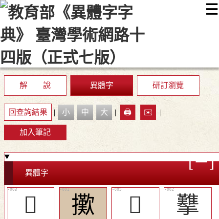
☰
:::
最新消息
常見問題
編輯說明
字典附錄
使用說明
顯示模式
網站導覽
EN
解 說
異體字
研訂瀏覽
回查詢結果
|
小
中
大
|
🖨️
✉️
|
加入筆記
異體字
󲚘
擹
󲚚
𢺋