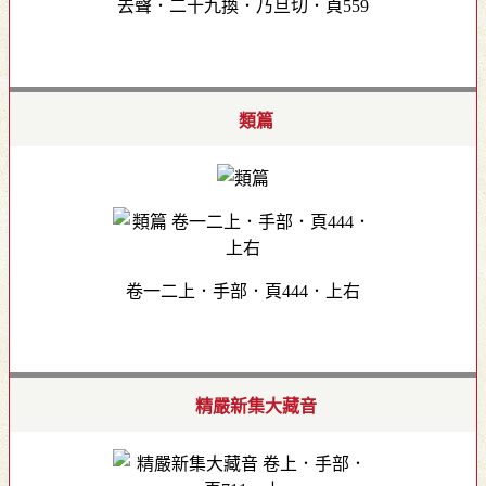
去聲．二十九換．乃旦切．頁559
類篇
卷一二上．手部．頁444．上右
精嚴新集大藏音