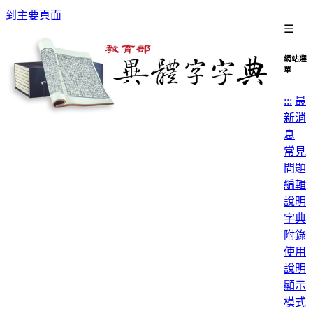
到主要頁面
☰
網站選
單
:::
最
新消
息
常見
問題
編輯
說明
字典
附錄
使用
說明
顯示
模式