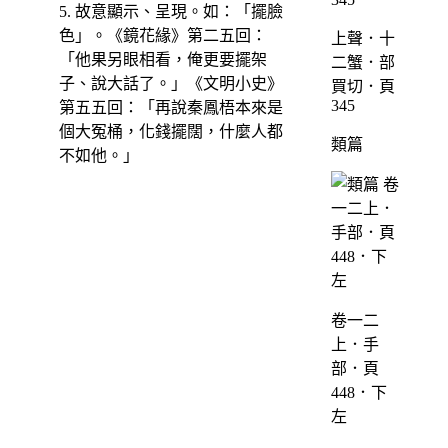
5. 故意顯示、呈現。如：「擺臉
色」。《鏡花緣》第二五回：
上聲．十
「他果另眼相看，俺更要擺架
二蟹．部
子、說大話了。」《文明小史》
買切．頁
345
第五五回：「再說秦鳳梧本來是
個大冤桶，化錢擺闊，什麼人都
類篇
不如他。」
卷一二
上．手
部．頁
448．下
左