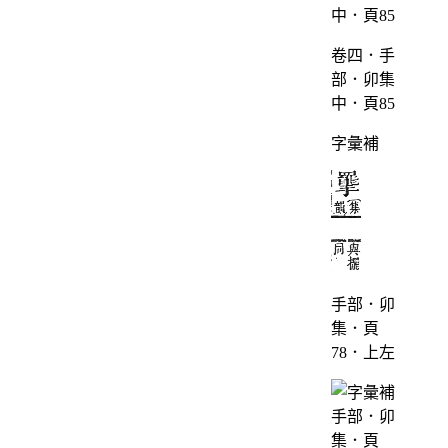
卷四．手
部．卯集
中．頁85
字彙補
手部．卯
集．頁
78．上左