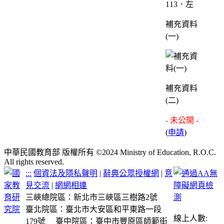
113．左
補充資料
(一)
補充資料
(二)
- 未公開 -
(
申請
)
中華民國教育部 版權所有 ©2024 Ministry of Education, R.O.C.
All rights reserved.
:::
個資法及隱私聲明
|
辭典公眾授權網
|
意
見交流
|
網網相連
三峽總院區：新北市三峽區三樹路2號
臺北院區：臺北市大安區和平東路一段
線上人數:
179號
臺中院區：臺中市豐原區師範街