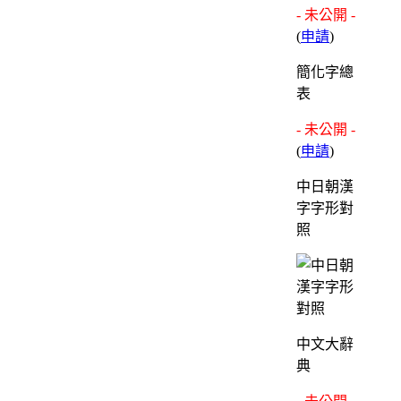
- 未公開 -
(
申請
)
簡化字總
表
- 未公開 -
(
申請
)
中日朝漢
字字形對
照
中文大辭
典