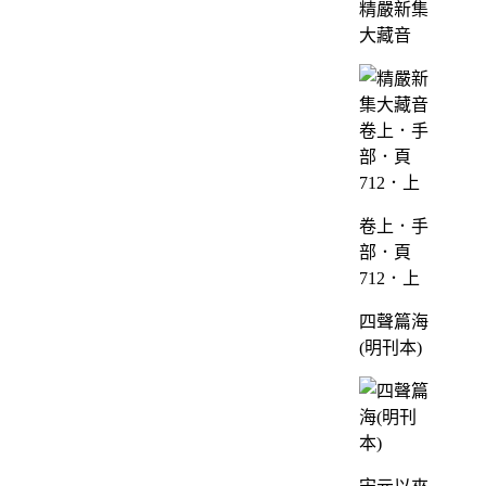
精嚴新集
大藏音
卷上．手
部．頁
712．上
四聲篇海
(明刊本)