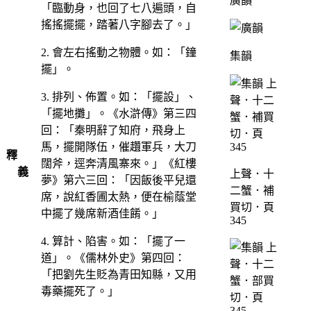
廣韻
「臨動身，也回了七八遍頭，自
搖搖擺擺，踏著八字腳去了。」
2. 會左右搖動之物體。如：「鐘
集韻
擺」。
3. 排列、佈置。如：「擺設」、
「擺地攤」。《水滸傳》第三四
回：「秦明辭了知府，飛身上
馬，擺開隊伍，催趲軍兵，大刀
釋
闊斧，逕奔清風寨來。」《紅樓
義
上聲．十
夢》第六三回：「因飯後平兒還
二蟹．補
席，說紅香圃太熱，便在榆蔭堂
買切．頁
中擺了幾席新酒佳餚。」
345
4. 算計、陷害。如：「擺了一
道」。《儒林外史》第四回：
「把劉先生貶為青田知縣，又用
毒藥擺死了。」