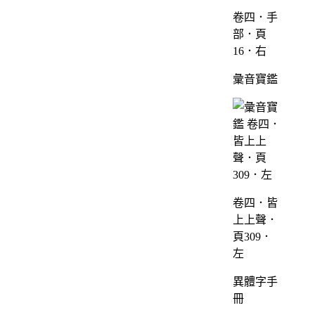
卷四．手
部．頁
16．右
彙音寶鑑
卷四．皆
上上聲．
頁309．
左
異體字手
冊