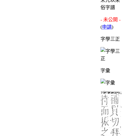
宋元以來
俗字譜
- 未公開 -
(
申請
)
字學三正
字彙