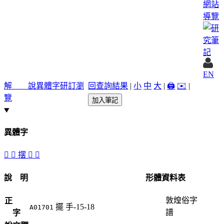
網站
導覽
EN
解 說
異體字
研訂瀏
回查詢結果
|
小
中
大
|
🖨️
✉️
|
覽
加入筆記
異體字
󲙇
󲏃
摆
󲙈
𢸇
說 明
形體資料表
敦煌俗字
正
擺
手-15-18
A01701
譜
字