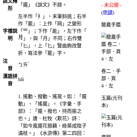
說文釋
「擺」《說文》不錄。
- 未公開 -
形
(
申請
)
左半作「扌」，末筆斜挑；右半
作「罷」：上作「网」之變形
龍龕手鑑
字樣說
「罒」；下作「能」，左下作「
明
」，與「月」不同；右作雙
「匕」，上「匕」豎曲鉤改豎
折，寫法參「罷」字。
注
ˇ
ㄅㄞ
音
卷二．手
漢語拼
部．頁
bǎi
音
4．左
1. 搖動、撥動、搖晃。如：「擺
玉篇(元刊
動」、「搖擺」。《字彙．手
本)
部》：「擺，撥也，持而振之
也。」唐．杜牧〈歎花〉詩：
「如今風擺花狼籍，綠葉成陰子
滿枝。」《水滸傳》第二四回：