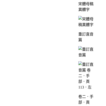
宋體母稿
異體字
重訂直音
篇
卷二．手
部．頁