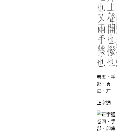
卷五．手
部．頁
63．左
正字通