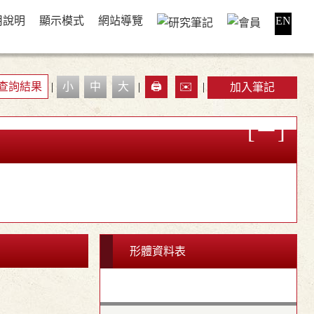
用說明
顯示模式
網站導覽
EN
查詢結果
|
小
中
大
|
🖨️
✉️
|
加入筆記
形體資料表