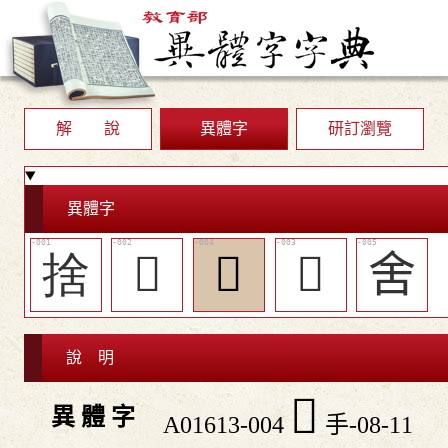
解 說
異體字
研訂瀏覽
異體字
捨
󲒡
󲒣
󲒢
舍
說 明
󲒣
異 體 字
A01613-004
手-08-11