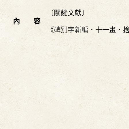
〔關鍵文獻〕
內 容
《
碑別字新編
．十一畫．