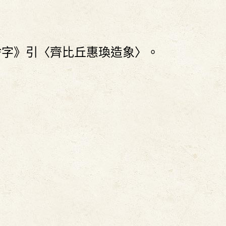
捨字》引〈齊比丘惠瑍造象〉。