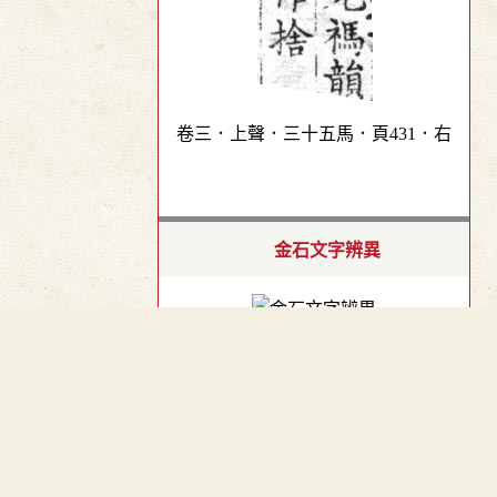
卷三．上聲．三十五馬．頁431．右
金石文字辨異
︿
碑別字新編
TOP