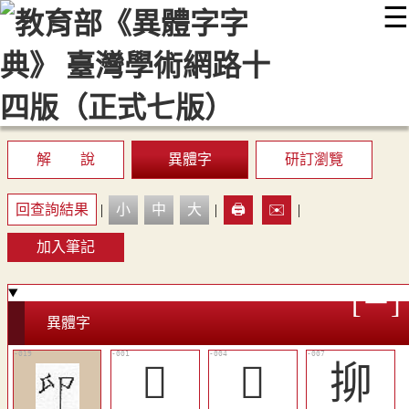
☰
:::
最新消息
常見問題
編輯說明
字典附錄
使用說明
顯示模式
網站導覽
EN
解 說
異體字
研訂瀏覽
回查詢結果
|
小
中
大
|
🖨️
✉️
|
加入筆記
異體字
𠨔
󲍦
㧕