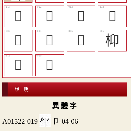
󲍫
󲍩
𢬃
󲍨
󲍧
𢫽
𢮮
枊
󲍪
󲍬
說 明
異 體 字
A01522-019
卩-04-06