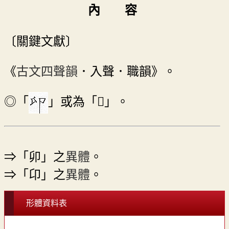
內 容
〔關鍵文獻〕
《
古文四聲韻
．入聲．職韻》。
◎「
」或為「󰧠」。
⇒「卯」之
異體
。
⇒「卬」之
異體
。
形體資料表