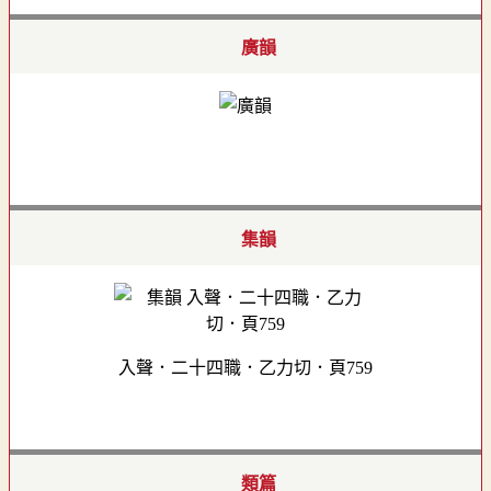
廣韻
集韻
入聲．二十四職．乙力切．頁759
類篇