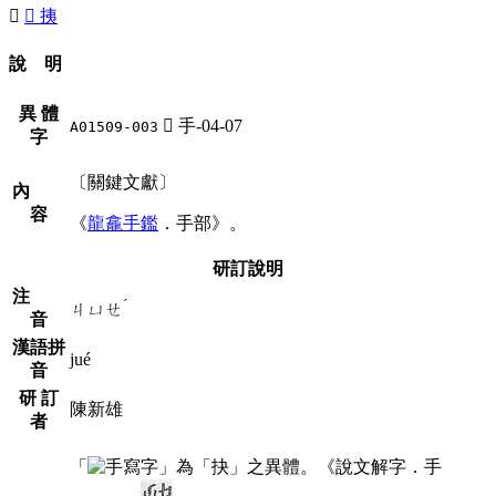
󲍁
󲍀
挗
說 明
異 體
󲍁
手-04-07
A01509-003
字
〔關鍵文獻〕
內
容
《
龍龕手鑑
．手部》。
研訂說明
注
ˊ
ㄐㄩㄝ
音
漢語拼
jué
音
研 訂
陳新雄
者
「
」為「抉」之異體。《說文解字．手