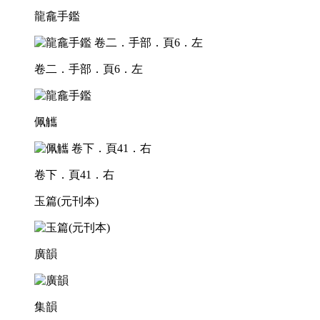
龍龕手鑑
卷二．手部．頁6．左
佩觿
卷下．頁41．右
玉篇(元刊本)
廣韻
集韻