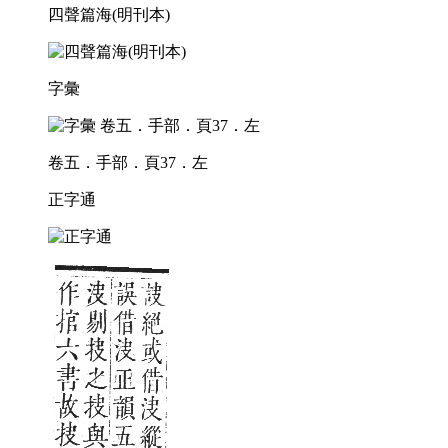
四聲篇海(明刊本)
字彙
卷五．手部．頁37．左
正字通