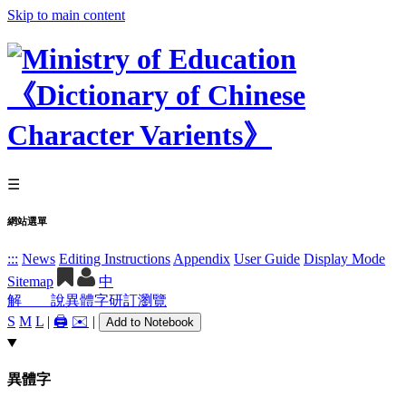
Skip to main content
☰
網站選單
:::
News
Editing Instructions
Appendix
User Guide
Display Mode
Sitemap
中
解 說
異體字
研訂瀏覽
S
M
L
|
🖨️
✉️
|
Add to Notebook
異體字