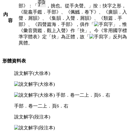
部》：「
，挑也。從手夬聲。」按：抉字之形，
《龍龕手鑑．手部》、《佩觿．卷下》、《廣韻．入
內
聲．屑韻》、《集韻．入聲．屑韻》、《類篇．手
容
部》、《四聲篇海．手部》，俱作「
」，惟
《彙音寶鑑．觀上入聲》作「抉」。今《常用國字標
準字體表》定「抉」為正體，故「
」反列為
異體。
形體資料表
說文解字(大徐本)
手部．卷一二上．頁6．右
說文解字(段注本)