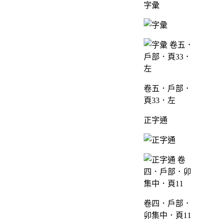
字彙
卷五．戶部．
頁33．左
正字通
卷四．戶部．
卯集中．頁11