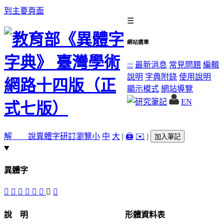
到主要頁面
☰
網站選單
:::
最新消息
常見問題
編輯
說明
字典附錄
使用說明
顯示模式
網站導覽
EN
解 說
異體字
研訂瀏覽
小
中
大
|
🖨️
✉️
|
加入筆記
異體字
󲋼
𠩝
㝑
󲋹
𢨲
󲋻
󲋺
𣃞
說 明
形體資料表