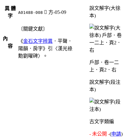
說文解字(大徐
異 體
󲋺
方-05-09
A01488-008
本)
字
〔關鍵文獻〕
內
《
金石文字辨異
．平聲．
容
陽韻．房字》引〈漢光祿
勳劉曜碑〉。
戶部．卷一二
上．頁2．右
說文解字(段注
本)
古文字類編
- 未公開 -
(
申請
)