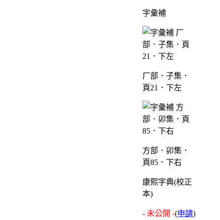
字彙補
厂部．子集．
頁21．下左
方部．卯集．
頁85．下右
康熙字典(校正
本)
- 未公開 -
(
申請
)