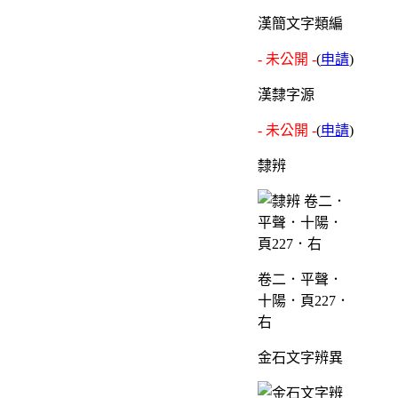
漢簡文字類編
- 未公開 -
(
申請
)
漢隸字源
- 未公開 -
(
申請
)
隸辨
卷二．平聲．
十陽．頁227．
右
金石文字辨異