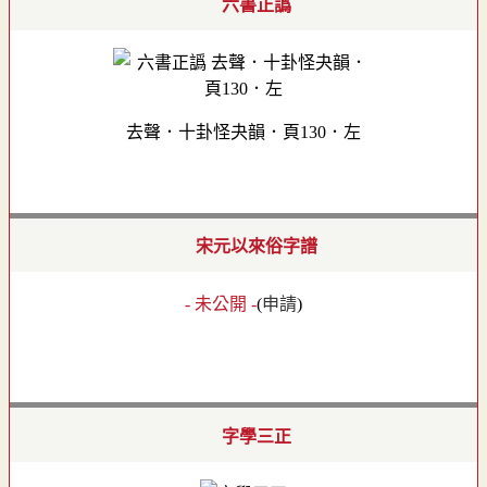
六書正譌
去聲．十卦怪夬韻．頁130．左
宋元以來俗字譜
- 未公開 -
(
申請
)
字學三正