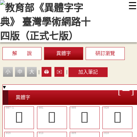
☰
:::
最新消息
常見問題
編輯說明
字典附錄
使用說明
顯示模式
網站導覽
EN
解 說
異體字
研訂瀏覽
小
中
大
|
🖨️
✉️
|
加入筆記
異體字
󲉮
𢌵
󲉬
󲉸