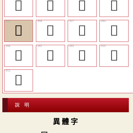
󲉵
󲉴
󲉰
󲉱
󲉳
󲉯
󲉶
󲉫
󲉭
𢦶
𢦬
󲉷
󲉲
說 明
異 體 字