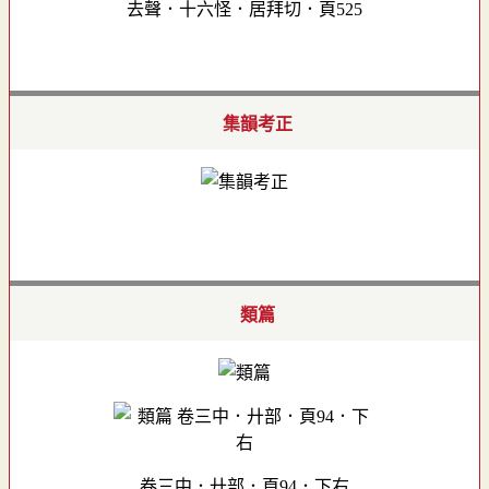
去聲．十六怪．居拜切．頁525
集韻考正
類篇
卷三中．廾部．頁94．下右