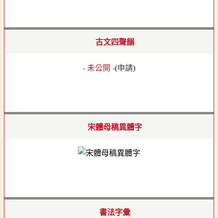
古文四聲韻
- 未公開 -
(
申請
)
宋體母稿異體字
書法字彙