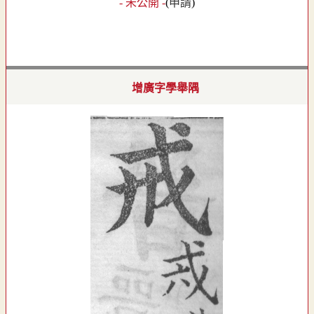
- 未公開 -
(
申請
)
增廣字學舉隅