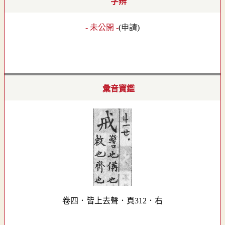
字辨
- 未公開 -
(
申請
)
彙音寶鑑
卷四．皆上去聲．頁312．右