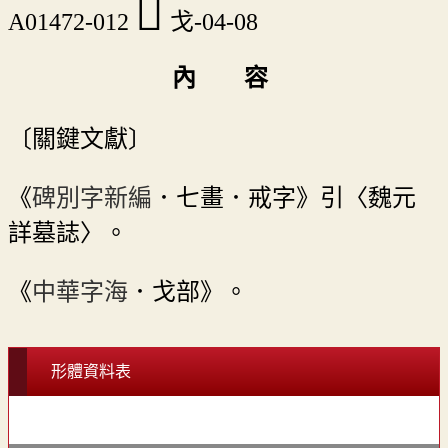
󲉳
A01472-012
戈-04-08
內 容
〔關鍵文獻〕
《
碑別字新編
．七畫．戒字》引〈魏元
詳墓誌〉。
《
中華字海
．戈部》。
形體資料表