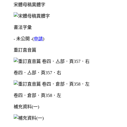
宋體母稿異體字
書法字彙
- 未公開 -
(
申請
)
重訂直音篇
卷四．亼部．頁357．右
卷四．倉部．頁358．左
補充資料(一)