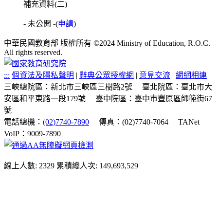
補充資料(二)
- 未公開 -
(
申請
)
中華民國教育部 版權所有 ©2024 Ministry of Education, R.O.C.
All rights reserved.
:::
個資法及隱私聲明
|
辭典公眾授權網
|
意見交流
|
網網相連
三峽總院區：新北市三峽區三樹路2號
臺北院區：臺北市大
安區和平東路一段179號
臺中院區：臺中市豐原區師範街67
號
電話總機：
(02)7740-7890
傳真：(02)7740-7064
TANet
VoIP：9009-7890
線上人數: 2329
累積總人次: 149,693,529