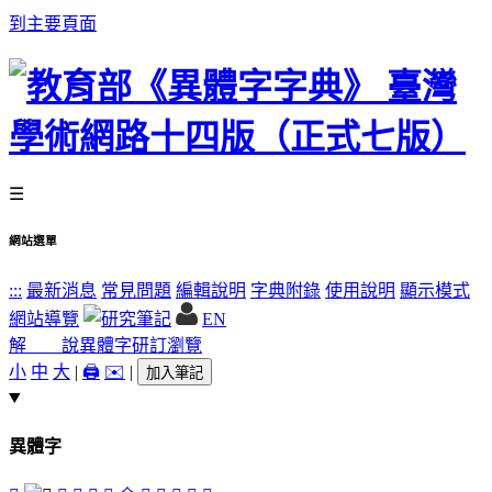
到主要頁面
☰
網站選單
:::
最新消息
常見問題
編輯說明
字典附錄
使用說明
顯示模式
網站導覽
EN
解 說
異體字
研訂瀏覽
小
中
大
|
🖨️
✉️
|
加入筆記
異體字