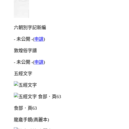
六朝別字記新編
- 未公開 -
(
申請
)
敦煌俗字譜
- 未公開 -
(
申請
)
五經文字
食部．頁63
龍龕手鏡(高麗本)