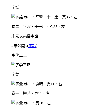
字鑑
卷二．平聲．十一唐．頁35．左
宋元以來俗字譜
- 未公開 -
(
申請
)
字學三正
字彙
卷一．遵時．頁11．右