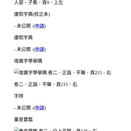
人部．子集．頁9．上左
康熙字典(校正本)
- 未公開 -
(
申請
)
康熙字典
- 未公開 -
(
申請
)
增廣字學舉隅
卷二．正譌．平聲．頁215．右
字辨
- 未公開 -
(
申請
)
彙音寶鑑