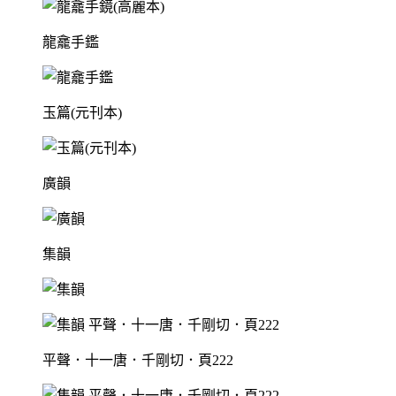
龍龕手鑑
玉篇(元刊本)
廣韻
集韻
平聲．十一唐．千剛切．頁222