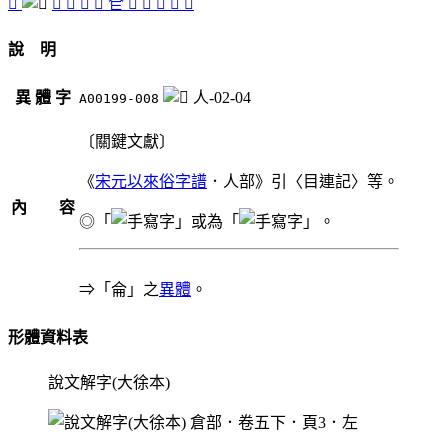
󰋶
󰋵
󰋸
󰋷
󰋲
仺
󰋴
󰋳
𠥐
𡶍
󰋹
說 明
異 體 字
人-02-04
A00199-008
〔關鍵文獻〕
《
宋元以來俗字譜
．人部》引〈目連記〉等。
內 容
◎「
」或為「
」。
⇒「侖」之
異體
。
形體資料表
說文解字(大徐本)