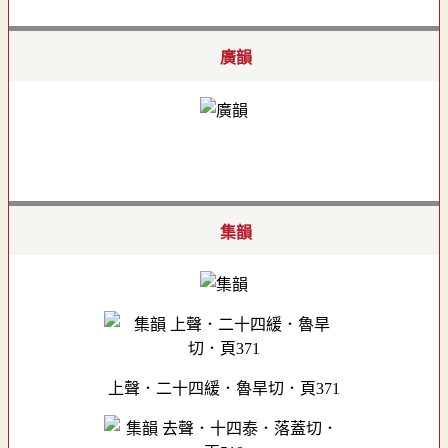
廣韻
集韻
上聲．二十四緩．魯旱切．頁371