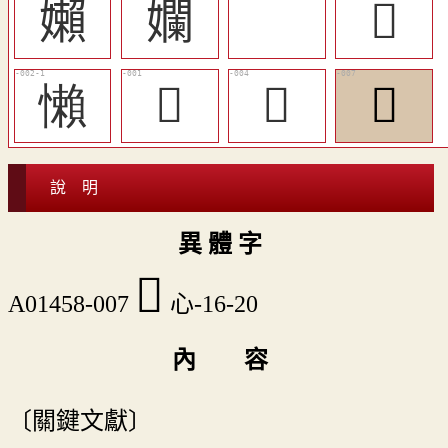
嬾
孄
𢛔
󲇧
懶
󲇥
󲇦
󲇨
說 明
異 體 字
󲇨
A01458-007
心-16-20
內 容
〔關鍵文獻〕