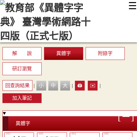
☰
:::
最新消息
常見問題
編輯說明
字典附錄
使用說明
顯示模式
網站導覽
EN
解 說
異體字
附錄字
研訂瀏覽
回查詢結果
|
小
中
大
|
🖨️
✉️
|
加入筆記
異體字