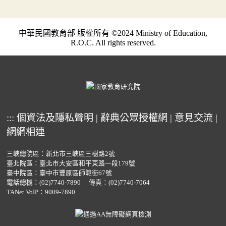
中華民國教育部 版權所有 ©2024 Ministry of Education,
R.O.C. All rights reserved.
:::
個資法及隱私聲明
|
辭典公眾授權網
|
意見交流
|
網網相連
三峽總院區：新北市三峽區三樹路2號
臺北院區：臺北市大安區和平東路一段179號
臺中院區：臺中市豐原區師範街67號
電話總機：
(02)7740-7890
傳真：(02)7740-7064
TANet VoIP：9009-7890