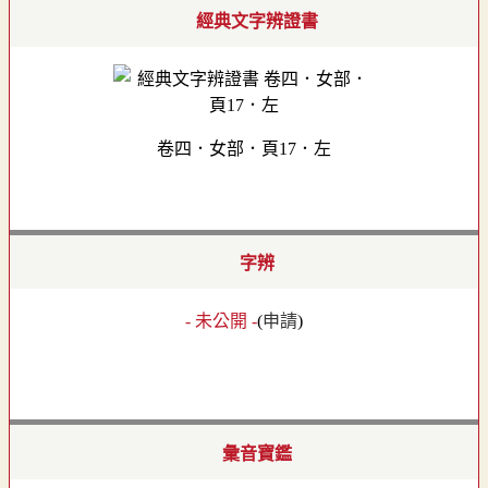
經典文字辨證書
卷四．女部．頁17．左
字辨
- 未公開 -
(
申請
)
彙音寶鑑