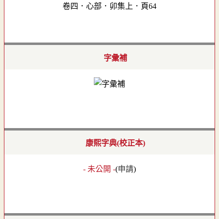
卷四．心部．卯集上．頁64
字彙補
康熙字典(校正本)
- 未公開 -
(
申請
)