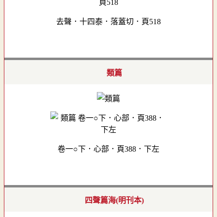
去聲．十四泰．落蓋切．頁518
類篇
卷一○下．心部．頁388．下左
四聲篇海(明刊本)