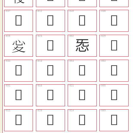
󲁹
󲁤
󲁼
󲁺
𢖻
󲁮
㤅
󲁳
󲁶
󲁥
𢛭
𢙴
󲁵
󲁢
󲁭
𢜤
󲁣
󲁬
󲁦
𢟪