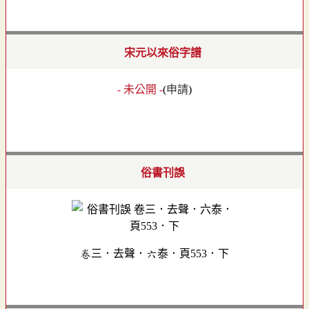
宋元以來俗字譜
- 未公開 -
(
申請
)
俗書刊誤
卷三．去聲．六泰．頁553．下