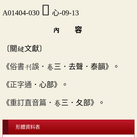
󲁴
A01404-030
心-09-13
內 容
〔關鍵文獻〕
《
俗書刊誤
．卷三．去聲．泰韻》。
《
正字通
．心部》。
《
重訂直音篇
．卷三．夂部》。
形體資料表