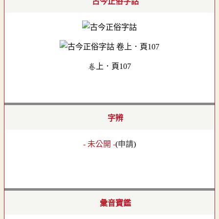
古今正俗字詁
卷上．頁107
字辨
- 未公開 -
(
申請
)
彙音寶鑑