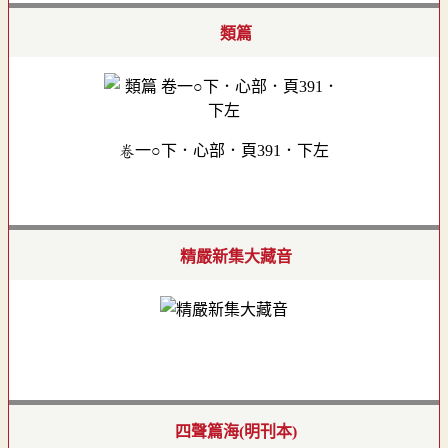
類篇
卷一○下．心部．頁391．下左
精嚴新集大藏音
四聲篇海(明刊本)