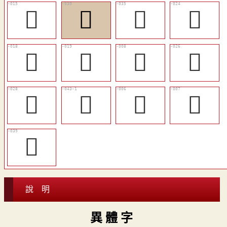
󲁧
󲁴
󲁷
󲁯
󲁪
󲁫
󲁡
󲁰
󲁲
󲁽
𤔠
𤔤
󲁻
說 明
異 體 字