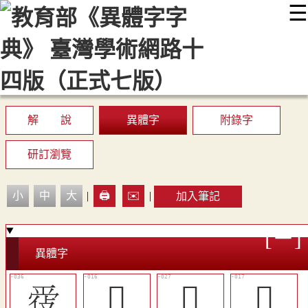
☰
:::
最新消息
常見問題
編輯說明
字典附錄
使用說明
顯示模式
網站導覽
EN
解 說
異體字
附錄字
研訂瀏覽
小
中
大
|
🖨️
✉️
|
加入筆記
異體字
󰉸
󲁨
󲁱
󲁩