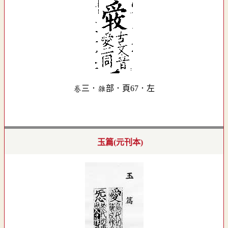
卷三．雜部．頁67．左
玉篇(元刊本)