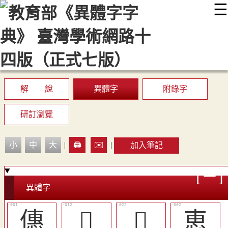
☰
:::
最新消息
常見問題
編輯說明
字典附錄
使用說明
顯示模式
網站導覽
EN
解 說
異體字
附錄字
研訂瀏覽
小
中
大
|
🖨️
✉️
|
加入筆記
異體字
僡
󲀒
󲀙
恵