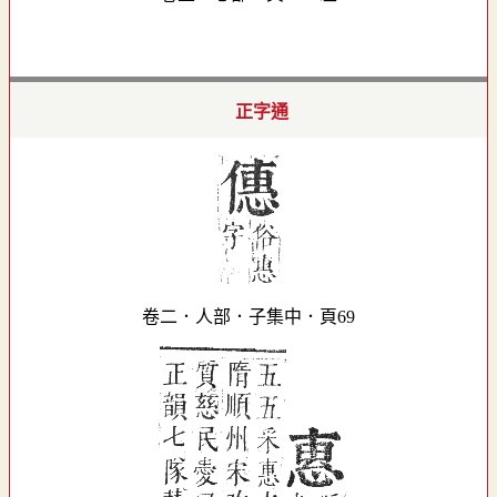
正字通
卷二．人部．子集中．頁69