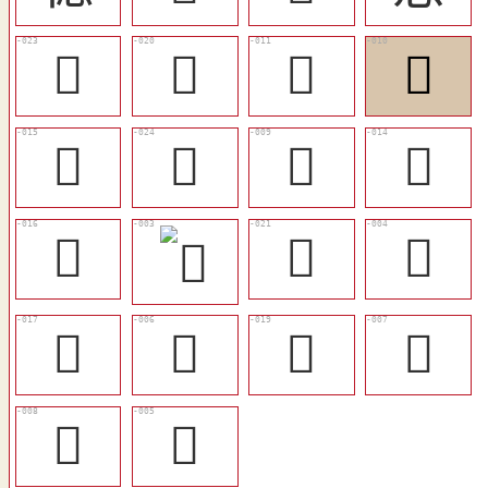
󱺹
󲀗
󲀑
󲀐
󲀔
󲀚
󲀏
󲀓
𢞨
󲀘
𢠞
󲀕
𢡘
󲀖
𢥁
𦣽
𦻇