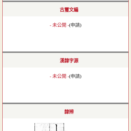
古璽文編
- 未公開 -
(
申請
)
漢隸字源
- 未公開 -
(
申請
)
隸辨