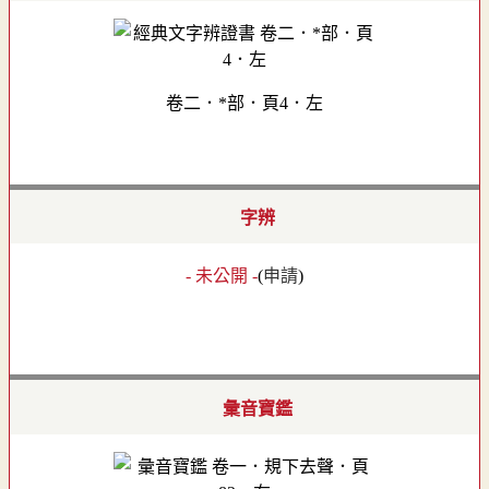
卷二．*部．頁4．左
字辨
- 未公開 -
(
申請
)
彙音寶鑑