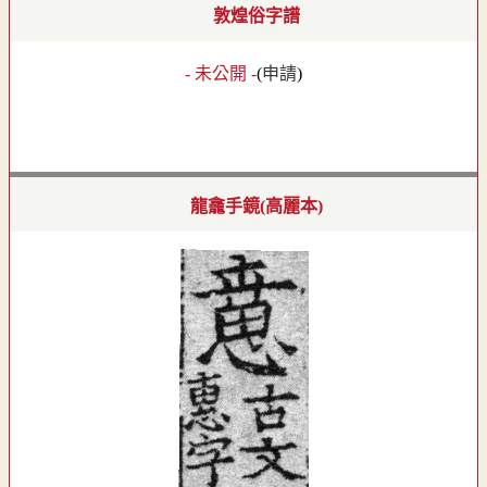
敦煌俗字譜
- 未公開 -
(
申請
)
龍龕手鏡(高麗本)