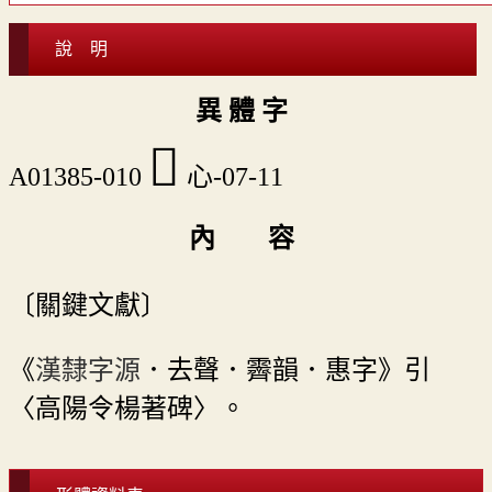
說 明
異 體 字
󲀐
A01385-010
心-07-11
內 容
〔關鍵文獻〕
《
漢隸字源
．去聲．霽韻．惠字》引
〈高陽令楊著碑〉。