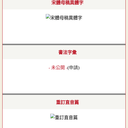
宋體母稿異體字
書法字彙
- 未公開 -
(
申請
)
重訂直音篇