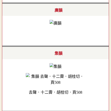
廣韻
集韻
去聲．十二霽．胡桂切．頁508