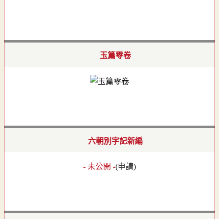
玉篇零卷
六朝別字記新編
- 未公開 -
(
申請
)