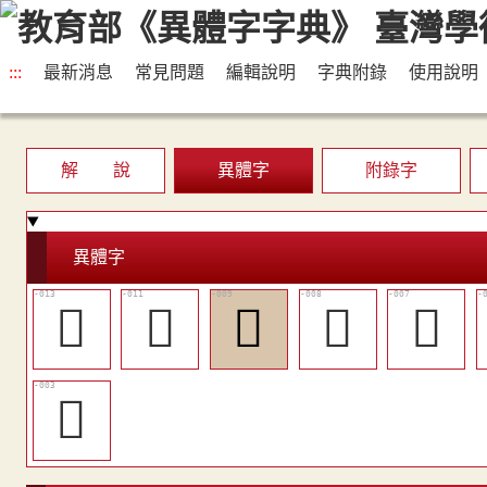
:::
最新消息
常見問題
編輯說明
字典附錄
使用說明
解 說
異體字
附錄字
異體字
󱾲
󱾰
󱾮
󱾭
󱾬
𢝕