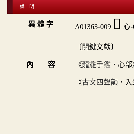
說 明
󱾮
異 體 字
A01363-009
心-0
〔關鍵文獻〕
內 容
《
龍龕手鑑
．心部
《
古文四聲韻
．入