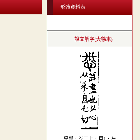
形體資料表
說文解字(大徐本)
采部．卷二上．頁1．左