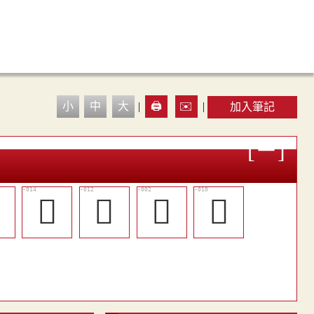
小
中
大
|
🖨️
✉️
|
加入筆記

󱾳
󱾱
󱾫
󱾯