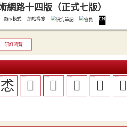
顯示模式
網站導覽
EN
研訂瀏覽
怸
𢘻
𢙍
󱾴
𢚊
