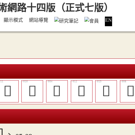
顯示模式
網站導覽
EN
󱾀
󱽿
𢙢
󱾁
󱾂

