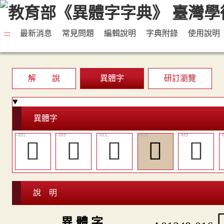
:::
最新消息
常見問題
編輯說明
字典附錄
使用說明
解 說
異體字
研訂瀏覽
異體字
𢖶
󱽾
󱽼
󱾃
𢘠
說 明

異 體 字