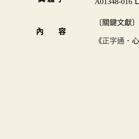
A01348-016
〔關鍵文獻
內 容
《
正字通
．