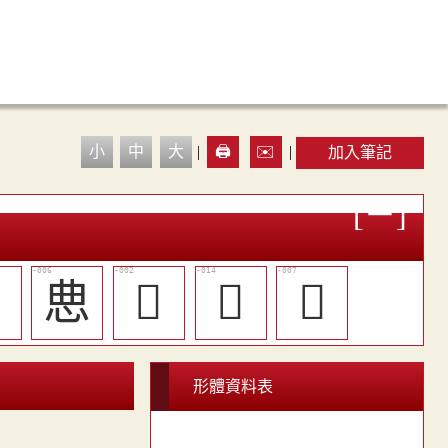
小
中
大
|
🖨️
✉️
|
加入筆記

㤟
𢙷
𢝭
𢟃
形體資料表