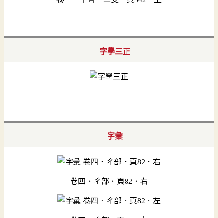
字學三正
字彙
卷四．ㄔ部．頁82．右