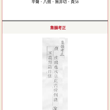
平聲．八微．無非切．頁58
集韻考正