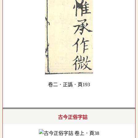
卷二．正譌．頁193
古今正俗字詁