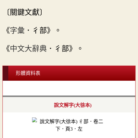
〔關鍵文獻〕
《
字彙
．彳部》。
《
中文大辭典
．彳部》。
形體資料表
說文解字(大徐本)