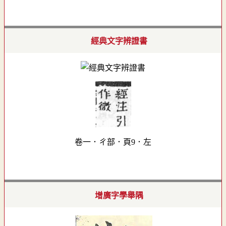
經典文字辨證書
卷一．ㄔ部．頁9．左
增廣字學舉隅