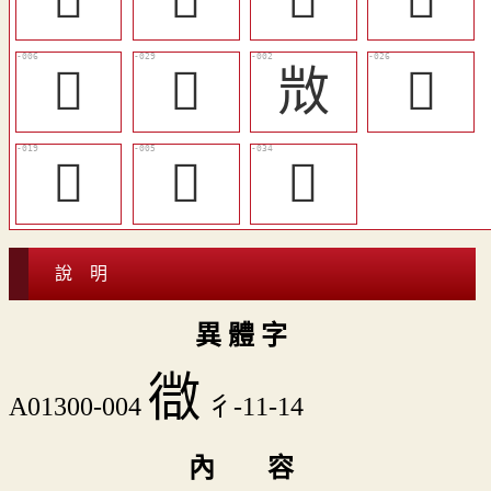
󱺇
󱺞
𣁋
󱺛
󱺔
𧗬
󱺣
說 明
異 體 字
㣲
A01300-004
彳-11-14
內 容