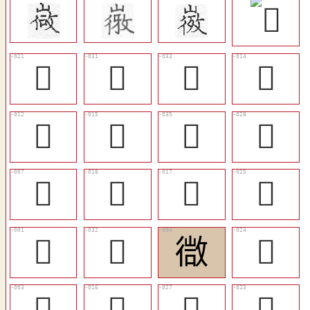
󱺖
󱺠
󱺢
󱺏
󱺍
󱺐
󱺤
󱺝
󱺈
󱺓
󱺒
󱺚
𢕧
󱺡
㣲
󱺙
󱺆
󱺑
󱺜
󱺘