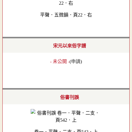
平聲．五微韻．頁22．右
宋元以來俗字譜
- 未公開 -
(
申請
)
俗書刊誤
卷一．平聲．二支．頁542．上