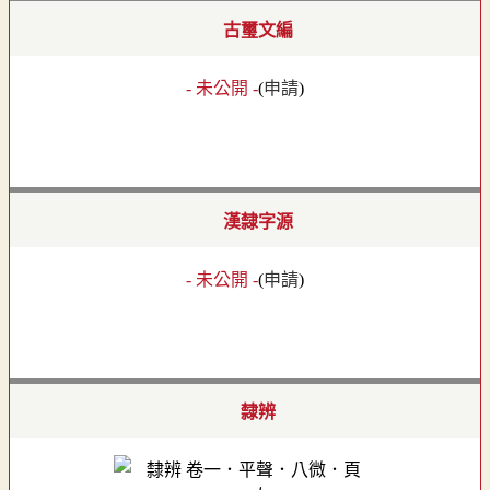
古璽文編
- 未公開 -
(
申請
)
漢隸字源
- 未公開 -
(
申請
)
隸辨