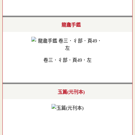
龍龕手鑑
卷三．彳部．頁49．左
玉篇(元刊本)