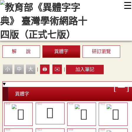
☰
:::
最新消息
常見問題
編輯說明
字典附錄
使用說明
顯示模式
網站導覽
EN
解 說
異體字
研訂瀏覽
小
中
大
|
🖨️
✉️
|
加入筆記
異體字
󱺗