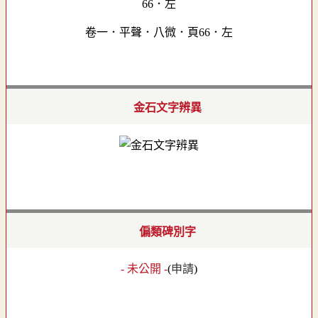
卷一．平聲．八微．頁66．左
金石文字辨異
偏類碑別字
- 未公開 -
(
申請
)