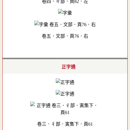
卷四．ㄔ部．頁82．左
卷五．文部．頁76．右
正字通
卷三．彳部．寅集下．頁61