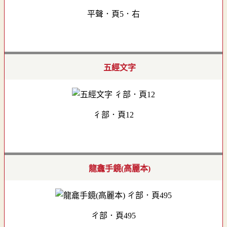
平聲．頁5．右
五經文字
彳部．頁12
龍龕手鏡(高麗本)
ㄔ部．頁495