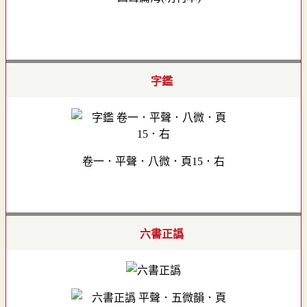
字鑑
卷一．平聲．八微．頁15．右
六書正譌