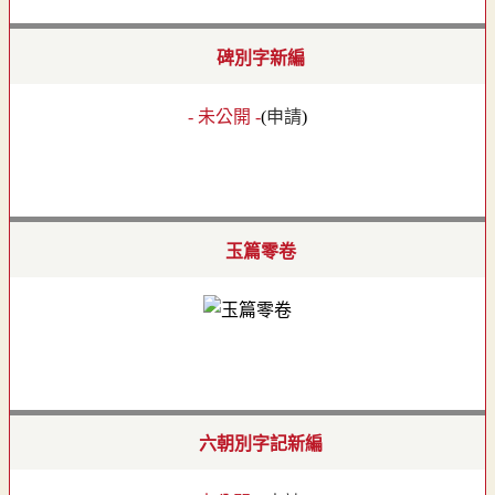
碑別字新編
- 未公開 -
(
申請
)
玉篇零卷
六朝別字記新編