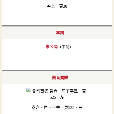
卷上．頁38
字辨
- 未公開 -
(
申請
)
彙音寶鑑
卷六．居下平聲．頁525．左