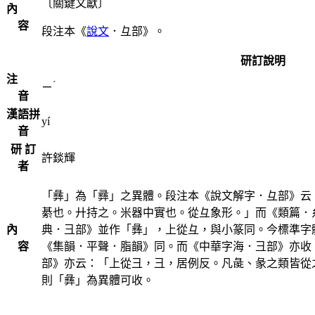
〔關鍵文獻〕
內
容
段注本《
說文
．彑部》。
研訂說明
注
ˊ
ㄧ
音
漢語拼
yí
音
研 訂
許錟輝
者
「彝」為「彞」之異體。段注本《說文解字．彑部》云
綦也。廾持之。米器中實也。從彑象形。」而《類篇．
內
典．彐部》並作「彝」，上從彑，與小篆同。今標準字
容
《集韻．平聲．脂韻》同。而《中華字海．彐部》亦收
部》亦云：「上從彐，彐，居例反。凡彘、彖之類皆從
則「彝」為異體可收。