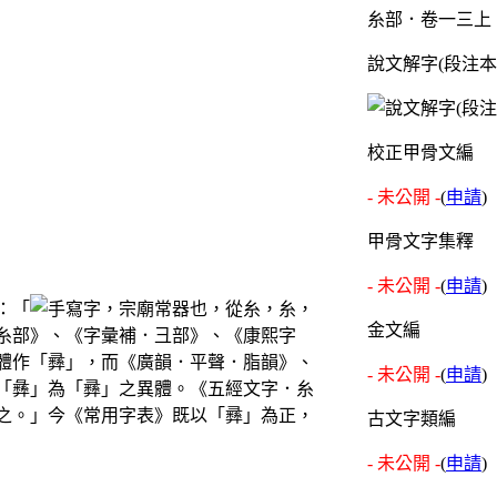
糸部．卷一三上
說文解字(段注本
校正甲骨文編
- 未公開 -
(
申請
)
甲骨文字集釋
- 未公開 -
(
申請
)
：「
，宗廟常器也，從糸，糸，
金文編
糸部》、《字彙補．彐部》、《康熙字
體作「彞」，而《廣韻．平聲．脂韻》、
- 未公開 -
(
申請
)
「彝」為「彞」之異體。《五經文字．糸
之。」今《常用字表》既以「彞」為正，
古文字類編
- 未公開 -
(
申請
)