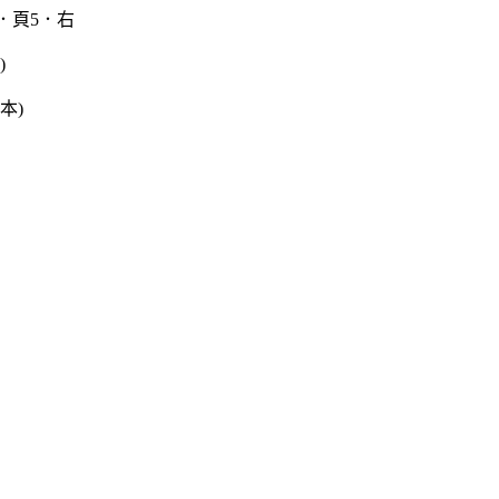
．頁5．右
)