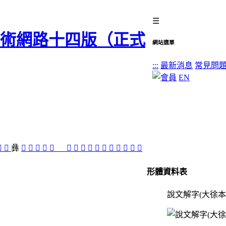
☰
網站選單
:::
最新消息
常見問
EN
󱶊
󱵾
彝
󱵼
󱶔
󱵵
󱶅
󱶄
𦇚
󱶎
󱵻
󱵺
󱶃
𦆩
󱵽
󱶋
𦇚
𧤋
󱶀
󱶁
形體資料表
說文解字(大徐本