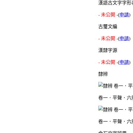
漢語古文字字形
- 未公開 -
(
申請
)
古璽文編
- 未公開 -
(
申請
)
漢隸字源
- 未公開 -
(
申請
)
隸辨
卷一．平聲．六
卷一．平聲．六