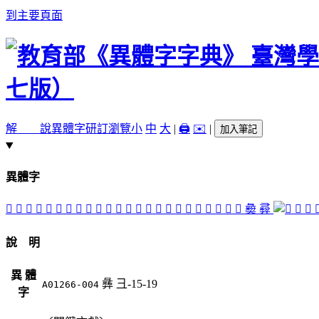
到主要頁面
解 說
異體字
研訂瀏覽
小
中
大
|
🖨️
✉️
|
加入筆記
異體字
󱶓
𢁔
󱵹
󱵸
𢇏
󱶂
󱶏
󱶑
󱵴
󱵿
󱶐
󱵰
󱵷
󱶇
󱶆
󱶈
󱵲
󱵶
󱶉
󱵱
󱶒
󱶕
󱶍
󱶌
𢑱
彛
󱶖
󱵳
說 明
異 體
彝
彐-15-19
A01266-004
字