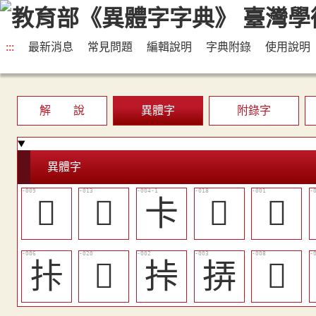
:::
最新消息
常見問題
編輯說明
字典附錄
使用說明
解 說
異體字
附錄字
異體字
󱲱
󱲴
卡
󱲻
𠧗
拤
󱲼
挊
挵
󱲰