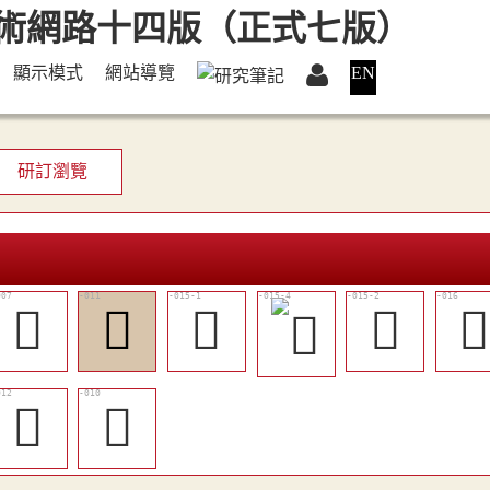
顯示模式
網站導覽
EN
研訂瀏覽
󱲯
𠱚
󱲶
󱲷

󱲳
󱲲