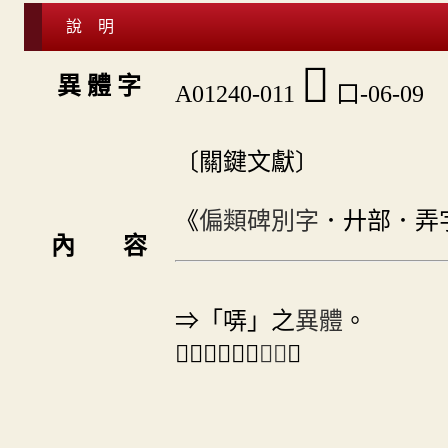
說 明
𠱚
異 體 字
A01240-011
口-06-09
〔關鍵文獻〕
《
偏類碑別字
．廾部．弄
內 容
⇒「哢」之
異體
。
＃「𠱚」另兼
正字
。