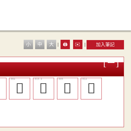
小
中
大
|
🖨️
✉️
|
加入筆記

󱲭
󱲸
󱲮
󱲵