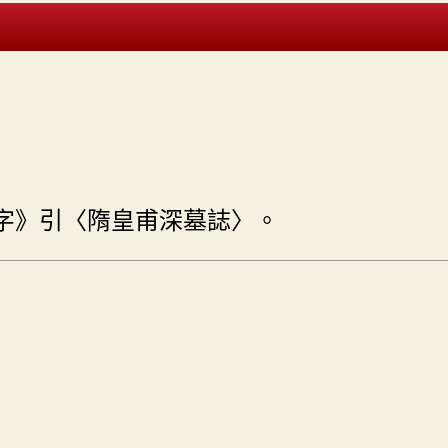
字》引〈隋皇甫深墓誌〉。