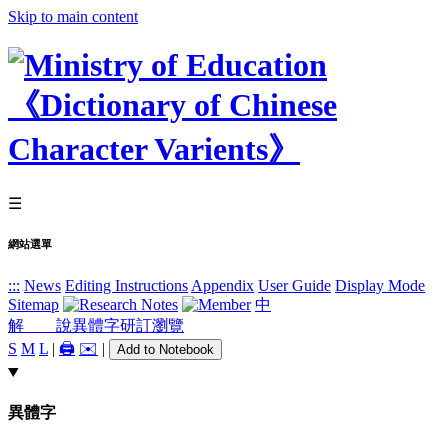
Skip to main content
☰
網站選單
:::
News
Editing Instructions
Appendix
User Guide
Display Mode
Sitemap
中
解 說
異體字
研訂瀏覽
S
M
L
|
🖨️
✉️
|
Add to Notebook
異體字