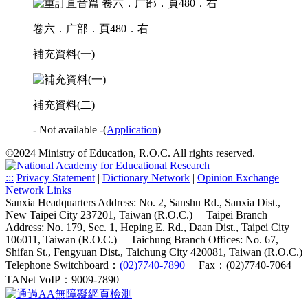
卷六．广部．頁480．右
補充資料(一)
補充資料(二)
- Not available -
(
Application
)
©2024 Ministry of Education, R.O.C. All rights reserved.
:::
Privacy Statement
|
Dictionary Network
|
Opinion Exchange
|
Network Links
Sanxia Headquarters Address: No. 2, Sanshu Rd., Sanxia Dist.,
New Taipei City 237201, Taiwan (R.O.C.)
Taipei Branch
Address: No. 179, Sec. 1, Heping E. Rd., Daan Dist., Taipei City
106011, Taiwan (R.O.C.)
Taichung Branch Offices: No. 67,
Shifan St., Fengyuan Dist., Taichung City 420081, Taiwan (R.O.C.)
Telephone Switchboard：
(02)7740-7890
Fax：(02)7740-7064
TANet VoIP：9009-7890