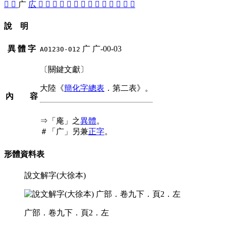
󱱧
󱱟
广
広
󱱪
󱱩
󱱨
󱱞
󱱣
󱱤
󱱬
󱱡
󱱢
󱱦
󱱠
󱱫
󱱥
󱱭
說 明
異 體 字
广
广-00-03
A01230-012
〔關鍵文獻〕
大陸《
簡化字總表
．第二表》。
內 容
⇒「庵」之
異體
。
＃「广」另兼
正字
。
形體資料表
說文解字(大徐本)
广部．卷九下．頁2．左