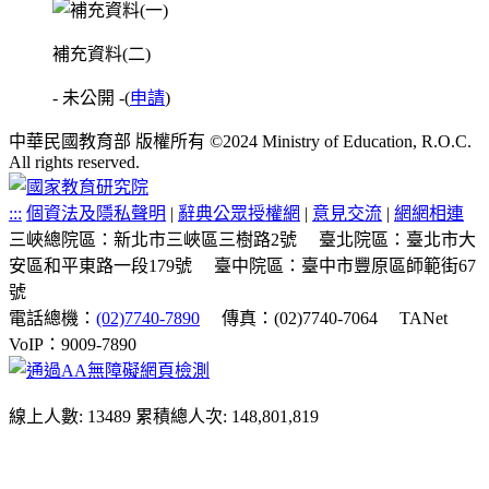
補充資料(二)
- 未公開 -
(
申請
)
中華民國教育部 版權所有 ©2024 Ministry of Education, R.O.C.
All rights reserved.
:::
個資法及隱私聲明
|
辭典公眾授權網
|
意見交流
|
網網相連
三峽總院區：新北市三峽區三樹路2號
臺北院區：臺北市大
安區和平東路一段179號
臺中院區：臺中市豐原區師範街67
號
電話總機：
(02)7740-7890
傳真：(02)7740-7064
TANet
VoIP：9009-7890
線上人數: 13489
累積總人次: 148,801,819