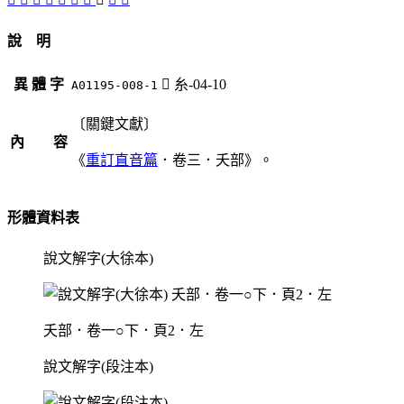
說 明
異 體 字
󱭦
糸-04-10
A01195-008-1
〔關鍵文獻〕
內 容
《
重訂直音篇
．卷三．夭部》。
形體資料表
說文解字(大徐本)
夭部．卷一○下．頁2．左
說文解字(段注本)