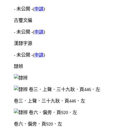
- 未公開 -
(
申請
)
古璽文編
- 未公開 -
(
申請
)
漢隸字源
- 未公開 -
(
申請
)
隸辨
卷三．上聲．三十九耿．頁446．左
卷六．偏旁．頁920．左