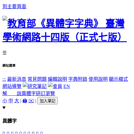
到主要頁面
☰
網站選單
:::
最新消息
常見問題
編輯說明
字典附錄
使用說明
顯示模式
網站導覽
EN
解 說
異體字
研訂瀏覽
小
中
大
|
🖨️
✉️
|
加入筆記
異體字
𠂷
𡴘
󱭧
󱭤
󱭣
𢆎
󱭥
󱭦
𦍒
羍