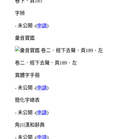
卷下．頁185
字辨
- 未公開 -
(
申請
)
彙音寶鑑
卷二．經下去聲．頁189．左
異體字手冊
- 未公開 -
(
申請
)
簡化字總表
- 未公開 -
(
申請
)
角川漢和辭典
- 未公開 -
(
申請
)