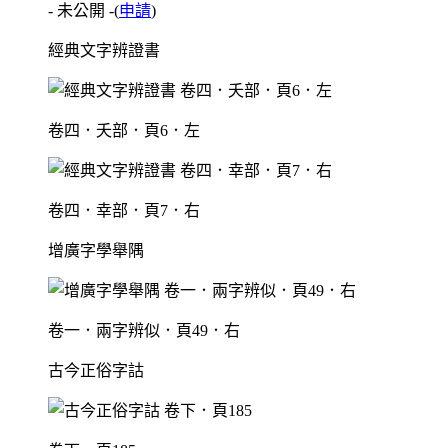
- 未公開 -
(
申請
)
經典文字辨證書
卷四．夭部．頁6．左
卷四．幸部．頁7．右
增廣字學舉隅
卷一．兩字辨似．頁49．右
古今正俗字詁