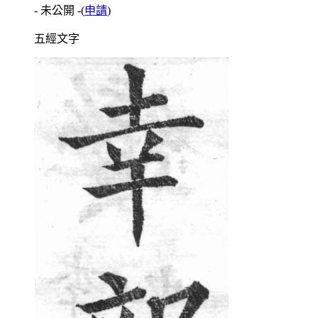
- 未公開 -
(
申請
)
五經文字