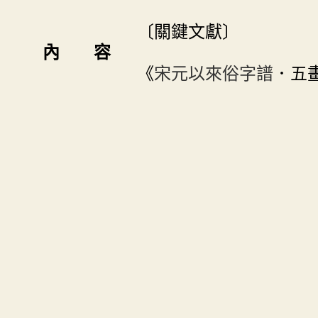
〔關鍵文獻〕
內 容
《
宋元以來俗字譜
．五