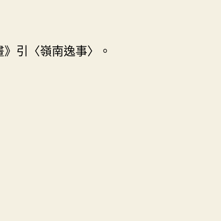
畫》引〈嶺南逸事〉。