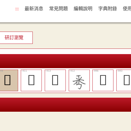
:::
最新消息
常見問題
編輯說明
字典附錄
使
研訂瀏覽
󱭀
󰀩
󱭁
󱬾
