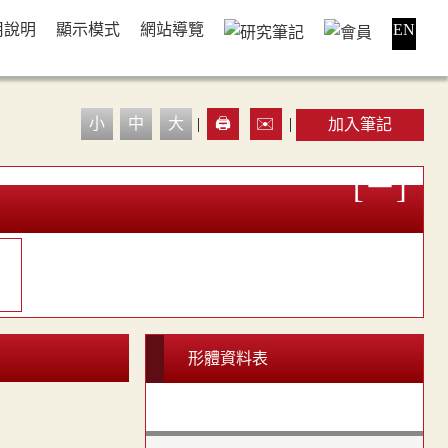
用說明
顯示模式
網站導覽
EN
小
中
大
|
🖨️
✉️
|
加入筆記

形體資料表