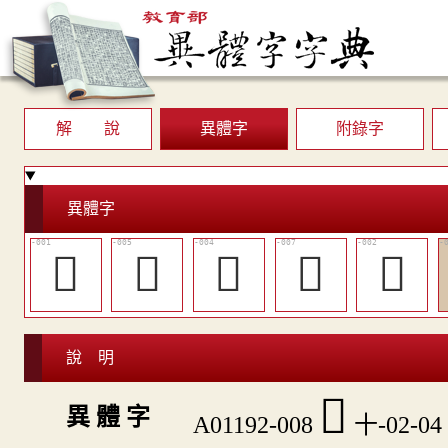
解 說
異體字
附錄字
異體字
𠀒
󱬽
󱬼
󱬿
𠀭
說 明
󱭀
異 體 字
A01192-008
十-02-04