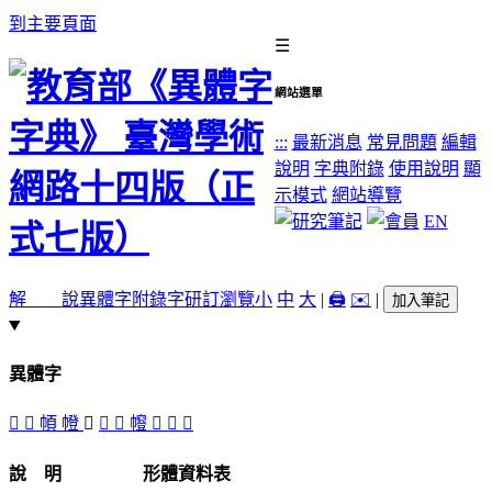
到主要頁面
☰
網站選單
:::
最新消息
常見問題
編輯
說明
字典附錄
使用說明
顯
示模式
網站導覽
EN
解 說
異體字
附錄字
研訂瀏覽
小
中
大
|
🖨️
✉️
|
加入筆記
異體字
󱬧
󱬨
幁
㡠
󱬩
󱬥
󱬦
㡧
𢹑
𥨰
󱬤
說 明
形體資料表