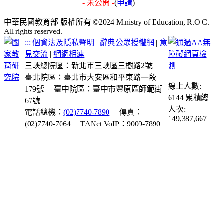
- 未公開 -
(
申請
)
中華民國教育部 版權所有 ©2024 Ministry of Education, R.O.C.
All rights reserved.
:::
個資法及隱私聲明
|
辭典公眾授權網
|
意
見交流
|
網網相連
三峽總院區：新北市三峽區三樹路2號
臺北院區：臺北市大安區和平東路一段
線上人數:
179號
臺中院區：臺中市豐原區師範街
6144
累積總
67號
人次:
電話總機：
(02)7740-7890
傳真：
149,387,667
(02)7740-7064
TANet VoIP：9009-7890