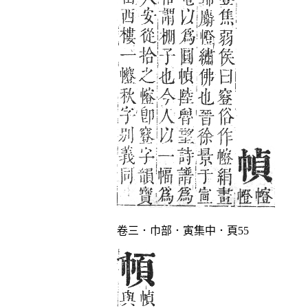
卷三．巾部．寅集中．頁55