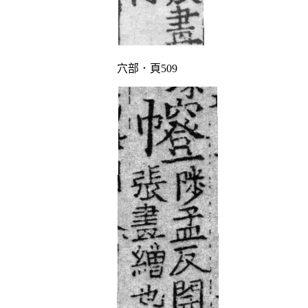
穴部．頁509