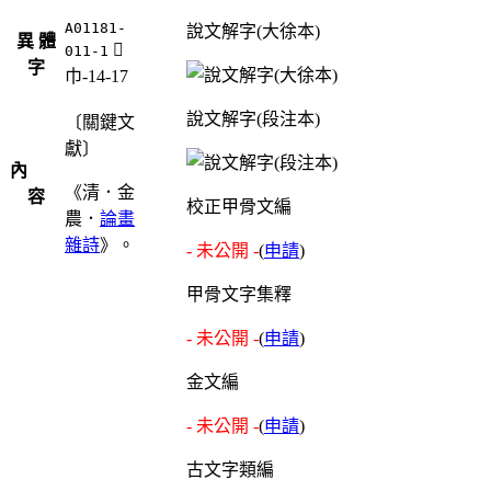
A01181-
說文解字(大徐本)
異 體
󱬩
011-1
字
巾-14-17
說文解字(段注本)
〔關鍵文
獻〕
內
《清．金
容
校正甲骨文編
農．
論畫
雜詩
》。
- 未公開 -
(
申請
)
甲骨文字集釋
- 未公開 -
(
申請
)
金文編
- 未公開 -
(
申請
)
古文字類編